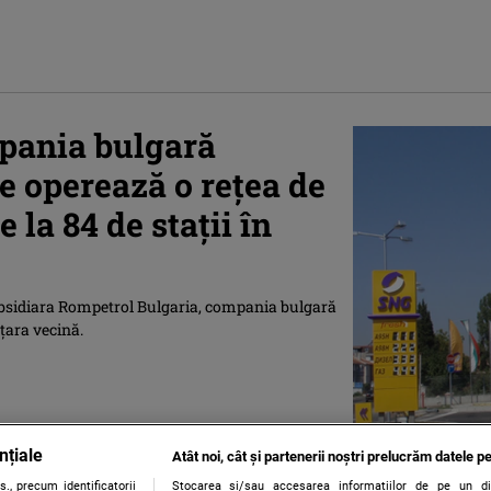
pania bulgară
e operează o reţea de
 la 84 de staţii în
bsidiara Rompetrol Bulgaria, compania bulgară
ţara vecină.
nțiale
Atât noi, cât și partenerii noștri prelucrăm datele pe
., precum identificatorii
Stocarea și/sau accesarea informațiilor de pe un dispo