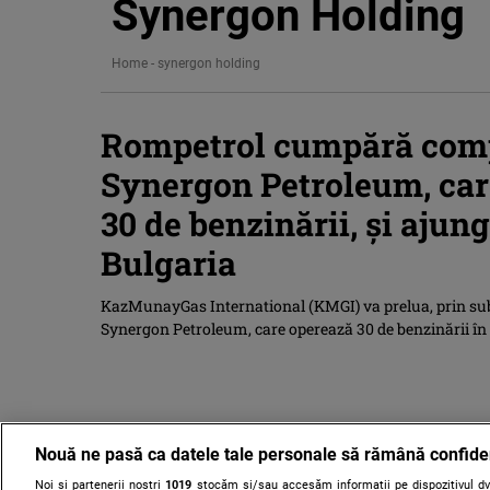
Synergon Holding
Home
-
synergon holding
Rompetrol cumpără com
Synergon Petroleum, car
30 de benzinării, şi ajunge
Bulgaria
KazMunayGas International (KMGI) va prelua, prin su
Synergon Petroleum, care operează 30 de benzinării în 
Nouă ne pasă ca datele tale personale să rămână confide
Noi și partenerii noștri
1019
stocăm și/sau accesăm informații pe dispozitivul dvs