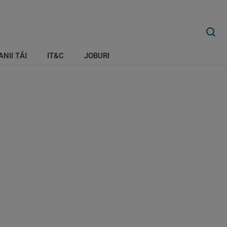
ANII TĂI
IT&C
JOBURI