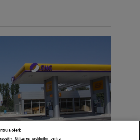
ntru a oferi:
zitiv. Utilizarea profilurilor pentru