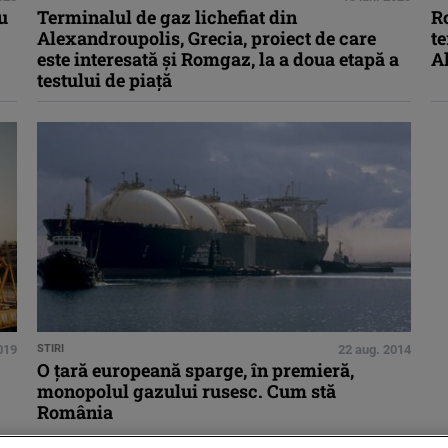
u
Terminalul de gaz lichefiat din
Ro
Alexandroupolis, Grecia, proiect de care
te
este interesată și Romgaz, la a doua etapă a
A
testului de piață
019
STIRI
22 aug. 2014
O ţară europeană sparge, în premieră,
monopolul gazului rusesc. Cum stă
România