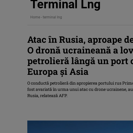
Terminal Lng
Home
-
terminal lng
Atac în Rusia, aproape d
O dronă ucraineană a lov
petrolieră lângă un port 
Europa şi Asia
O conductă petrolieră din apropierea portului rus Primo
fost avariată în urma unui atac cu drone ucrainene, a
Rusia, relatează AFP.