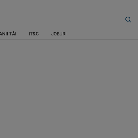
ANII TĂI
IT&C
JOBURI