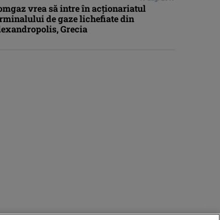
mgaz vrea să intre în acţionariatul
rminalului de gaze lichefiate din
lexandropolis, Grecia