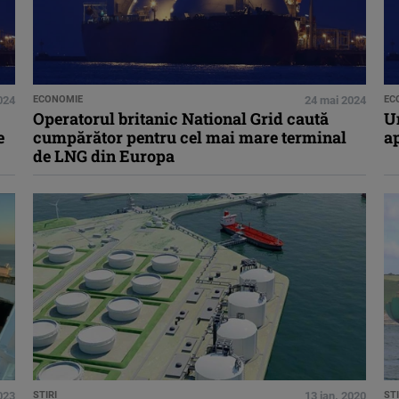
024
ECONOMIE
24 mai 2024
EC
Operatorul britanic National Grid caută
U
e
cumpărător pentru cel mai mare terminal
a
de LNG din Europa
2023
STIRI
13 ian. 2020
STI