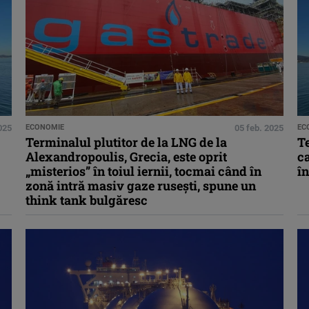
025
ECONOMIE
05 feb. 2025
EC
Terminalul plutitor de la LNG de la
T
Alexandropoulis, Grecia, este oprit
ca
„misterios” în toiul iernii, tocmai când în
î
zonă intră masiv gaze rusești, spune un
think tank bulgăresc