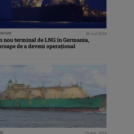
ONOMIE
08 mai 2024
n nou terminal de LNG în Germania,
proape de a deveni operațional
RI
19 aug. 2019