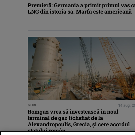
Premieră: Germania a primit primul vas c
LNG din istoria sa. Marfa este americană
STIRI
14 aug. 2
Romgaz vrea să investească în noul
terminal de gaz lichefiat de la
Alexandropoulis, Grecia, şi cere acordul
statului român