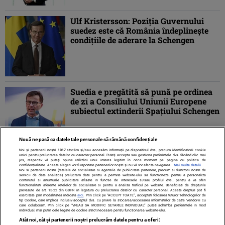
Ulf Kristersson: Poziţia Guvernului
suedez este că România îndeplineşte
condiţiile de aderare la Schengen
Suedia e pregătită să pună pe ordinea
de zi a Consiliului Uniunii Europene
subiectul extinderii Spațiului Schengen
Nouă ne pasă ca datele tale personale să rămână confidențiale
Noi și partenerii noștri
1017
stocăm și/sau accesăm informații pe dispozitivul dvs., precum identificatorii cookie
unici pentru prelucrarea datelor cu caracter personal. Puteți accepta sau gestiona preferințele dvs. făcând clic mai
jos, respectiv vă puteți opune utilizării unui interes legitim în orice moment pe pagina cu politica de
confidențialitate. Aceste alegeri vor fi raportate partenerilor noștri și nu vă vor afecta navigarea.
Mai multe detalii
Noi si partenerii nostri (retelele de socializare si agentiile de publicitate partenere, precum si furnizorii nostri de
servicii de date analitice) prelucram date pentru a permite website-ului sa functioneze, pentru a personaliza
continutul si anunturile publicitare afisate in functie de interesele si/sau profilul dvs., pentru a va oferi
functionalitati aferente retelelor de socializare si pentru a analiza traficul pe website. Beneficiati de drepturile
prevazute de art. 15-22 din GDPR in legatura cu prelucrarea datelor cu caracter personal. Aceste drepturi pot fi
exercitate prin modalitatea indicata
aici
. Prin click pe “ACCEPT TOATE”, acceptati folosirea tuturor Tehnologiilor de
tip Cookie, care implica inclusiv acceptul dvs. cu privire la stocarea/accesarea informatiilor de catre Vendor-ii cu
care colaboram. Prin click pe “VREAU SA MODIFIC SETARILE INDIVIDUAL” puteti schimba preferintele in mod
individual, mai putin cele legate de cookie strict necesare pentru functionarea website-ului.
Atât noi, cât și partenerii noștri prelucrăm datele pentru a oferi: