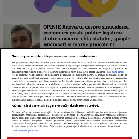
OPINIE Adevărul despre sinuciderea
economică girată politic: legătura
dintre unicorni, elita statului, şpăgile
Microsoft şi marile proiecte IT
Nouă ne pasă ca datele tale personale să rămână confidențiale
Noi și partenerii noștri
1017
stocăm și/sau accesăm informații pe dispozitivul dvs., precum identificatorii cookie
unici pentru prelucrarea datelor cu caracter personal. Puteți accepta sau gestiona preferințele dvs. făcând clic mai
jos, respectiv vă puteți opune utilizării unui interes legitim în orice moment pe pagina cu politica de
confidențialitate. Aceste alegeri vor fi raportate partenerilor noștri și nu vă vor afecta navigarea.
Mai multe detalii
Noi si partenerii nostri (retelele de socializare si agentiile de publicitate partenere, precum si furnizorii nostri de
servicii de date analitice) prelucram date pentru a permite website-ului sa functioneze, pentru a personaliza
continutul si anunturile publicitare afisate in functie de interesele si/sau profilul dvs., pentru a va oferi
functionalitati aferente retelelor de socializare si pentru a analiza traficul pe website. Beneficiati de drepturile
prevazute de art. 15-22 din GDPR in legatura cu prelucrarea datelor cu caracter personal. Aceste drepturi pot fi
exercitate prin modalitatea indicata
aici
. Prin click pe “ACCEPT TOATE”, acceptati folosirea tuturor Tehnologiilor de
tip Cookie, care implica inclusiv acceptul dvs. cu privire la stocarea/accesarea informatiilor de catre Vendor-ii cu
care colaboram. Prin click pe “VREAU SA MODIFIC SETARILE INDIVIDUAL” puteti schimba preferintele in mod
individual, mai putin cele legate de cookie strict necesare pentru functionarea website-ului.
Atât noi, cât și partenerii noștri prelucrăm datele pentru a oferi:
Stocarea și/sau accesarea informațiilor de pe un dispozitiv. Utilizarea profilurilor pentru selectarea conținutului
Contact
Despre noi
Termeni și condiții
personalizat. Măsurarea performanței reclamelor. Dezvoltarea și îmbunătățirea serviciilor. Utilizarea profilurilor
pentru selectarea publicității personalizate. Crearea profilurilor de conținut personalizat. Utilizarea datelor limitate
pentru a selecta conținutul. Crearea profilurilor pentru publicitate personalizată. Măsurarea performanței
conținutului. Înțelegerea publicului prin statistici sau combinații de date din surse diferite. Utilizarea de date
limitate pentru a selecta publicitatea. Date precise de geolocație și identificarea prin scanarea dispozitivului.
Listă parteneri (furnizori)
Citarea se poate face în limita a 250 de semne. Nici o instituţie sau persoană