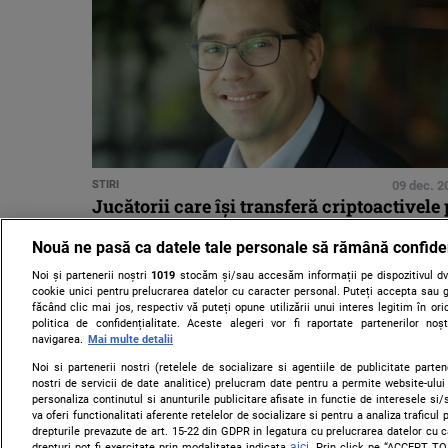
STIRI
09 dec. 2
Jucătorii care își transferă criptoactivele 
eToro vor primi 1% înapoi în acțiuni
Nouă ne pasă ca datele tale personale să rămână confide
Noi și partenerii noștri
1019
stocăm și/sau accesăm informații pe dispozitivul dvs
cookie unici pentru prelucrarea datelor cu caracter personal. Puteți accepta sau g
făcând clic mai jos, respectiv vă puteți opune utilizării unui interes legitim în 
politica de confidențialitate. Aceste alegeri vor fi raportate partenerilor no
navigarea.
Mai multe detalii
Noi si partenerii nostri (retelele de socializare si agentiile de publicitate parten
nostri de servicii de date analitice) prelucram date pentru a permite website-ului
personaliza continutul si anunturile publicitare afisate in functie de interesele si/s
va oferi functionalitati aferente retelelor de socializare si pentru a analiza traficul
drepturile prevazute de art. 15-22 din GDPR in legatura cu prelucrarea datelor cu 
aici
drepturi pot fi exercitate prin modalitatea indicata
. Prin click pe “ACCEPT TO