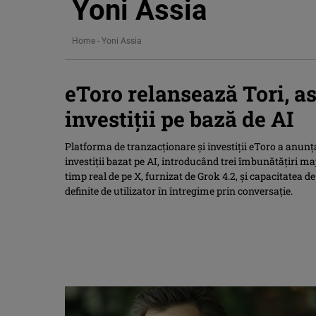
Yoni Assia
Home
-
Yoni Assia
eToro relansează Tori, as
investiții pe bază de AI
Platforma de tranzacționare și investiții eToro a anunța
investiții bazat pe AI, introducând trei îmbunătățiri m
timp real de pe X, furnizat de Grok 4.2, și capacitatea de
definite de utilizator în întregime prin conversație.