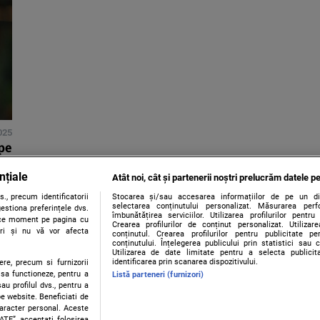
025
pe
nțiale
Atât noi, cât și partenerii noștri prelucrăm datele pe
., precum identificatorii
Stocarea și/sau accesarea informațiilor de pe un dispo
selectarea conținutului personalizat. Măsurarea perf
estiona preferințele dvs.
îmbunătățirea serviciilor. Utilizarea profilurilor pentru
orice moment pe pagina cu
Crearea profilurilor de conținut personalizat. Utiliza
ștri și nu vă vor afecta
conținutul. Crearea profilurilor pentru publicitate p
conținutului. Înțelegerea publicului prin statistici sau 
Utilizarea de date limitate pentru a selecta publici
identificarea prin scanarea dispozitivului.
ere, precum si furnizorii
 sa functioneze, pentru a
Listă parteneri (furnizori)
au profilul dvs., pentru a
 pe website. Beneficiati de
caracter personal. Aceste
Contact
Despre noi
Termeni și condiții
ATE”, acceptati folosirea