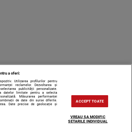
ntru a oferi:
zitiv. Utilizarea profilurilor pentru
ormanței reclamelor. Dezvoltarea și
 selectarea publicității personalizate.
rea datelor limitate pentru a selecta
ersonalizată. Măsurarea performanței
combinații de date din surse diferite.
ACCEPT TOATE
tatea. Date precise de geolocație și
VREAU SA MODIFIC
SETARILE INDIVIDUAL