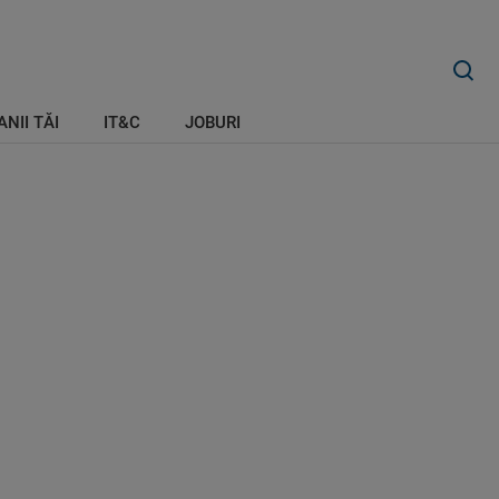
ANII TĂI
IT&C
JOBURI