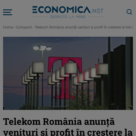
Home
-
Companii
-
Telekom România anunţă venituri şi profit în creştere la trei lu
Telekom România anunţă
venituri şi profit în creştere la