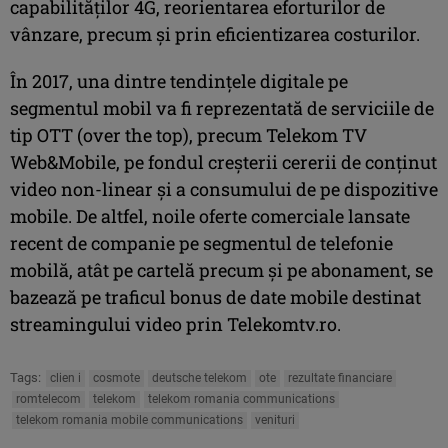
capabilităților 4G, reorientarea eforturilor de
vânzare, precum şi prin eficientizarea costurilor.
În 2017, una dintre tendințele digitale pe
segmentul mobil va fi reprezentată de serviciile de
tip OTT (over the top), precum Telekom TV
Web&Mobile, pe fondul creşterii cererii de conţinut
video non-linear şi a consumului de pe dispozitive
mobile. De altfel, noile oferte comerciale lansate
recent de companie pe segmentul de telefonie
mobilă, atât pe cartelă precum şi pe abonament, se
bazează pe traficul bonus de date mobile destinat
streamingului video prin Telekomtv.ro.
Tags:
clien i
cosmote
deutsche telekom
ote
rezultate financiare
romtelecom
telekom
telekom romania communications
telekom romania mobile communications
venituri