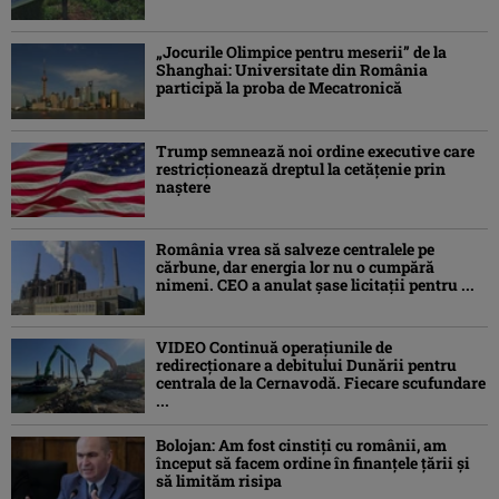
„Jocurile Olimpice pentru meserii” de la
Shanghai: Universitate din România
participă la proba de Mecatronică
Trump semnează noi ordine executive care
restricţionează dreptul la cetăţenie prin
naştere
România vrea să salveze centralele pe
cărbune, dar energia lor nu o cumpără
nimeni. CEO a anulat șase licitații pentru ...
VIDEO Continuă operațiunile de
redirecționare a debitului Dunării pentru
centrala de la Cernavodă. Fiecare scufundare
...
Bolojan: Am fost cinstiţi cu românii, am
început să facem ordine în finanţele ţării şi
să limităm risipa