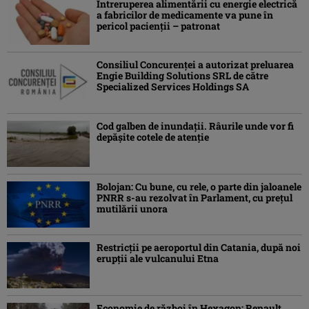
Întreruperea alimentării cu energie electrică
a fabricilor de medicamente va pune în
pericol pacienţii – patronat
Consiliul Concurenţei a autorizat preluarea
Engie Building Solutions SRL de către
Specialized Services Holdings SA
Cod galben de inundații. Râurile unde vor fi
depășite cotele de atenţie
Bolojan: Cu bune, cu rele, o parte din jaloanele
PNRR s-au rezolvat în Parlament, cu preţul
mutilării unora
Restricții pe aeroportul din Catania, după noi
erupții ale vulcanului Etna
Economie de război în Hexagon: Renault,