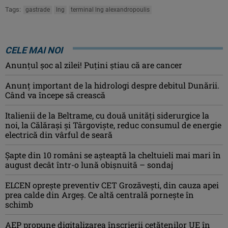
Tags:
gastrade
lng
terminal lng alexandropoulis
CELE MAI NOI
Anunţul şoc al zilei! Puţini ştiau că are cancer
Anunț important de la hidrologi despre debitul Dunării.
Când va începe să crească
Italienii de la Beltrame, cu două unități siderurgice la
noi, la Călărași și Târgoviște, reduc consumul de energie
electrică din vârful de seară
Şapte din 10 români se aşteaptă la cheltuieli mai mari în
august decât într-o lună obişnuită – sondaj
ELCEN oprește preventiv CET Grozăvești, din cauza apei
prea calde din Argeș. Ce altă centrală pornește în
schimb
AEP propune digitalizarea înscrierii cetăţenilor UE în