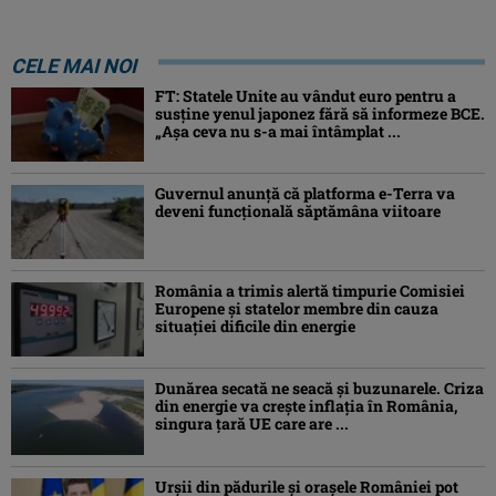
CELE MAI NOI
FT: Statele Unite au vândut euro pentru a
susține yenul japonez fără să informeze BCE.
„Așa ceva nu s-a mai întâmplat ...
Guvernul anunță că platforma e-Terra va
deveni funcţională săptămâna viitoare
România a trimis alertă timpurie Comisiei
Europene și statelor membre din cauza
situației dificile din energie
Dunărea secată ne seacă și buzunarele. Criza
din energie va crește inflația în România,
singura țară UE care are ...
Urșii din pădurile și orașele României pot