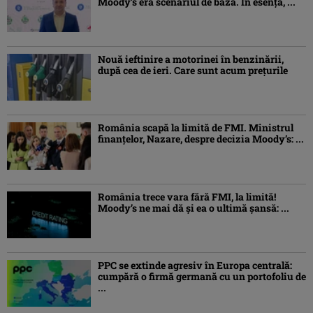
Moody’s era scenariul de bază. În esenţă, ...
Nouă ieftinire a motorinei în benzinării,
după cea de ieri. Care sunt acum prețurile
România scapă la limită de FMI. Ministrul
finanțelor, Nazare, despre decizia Moody’s: ...
România trece vara fără FMI, la limită!
Moody’s ne mai dă și ea o ultimă șansă: ...
PPC se extinde agresiv în Europa centrală:
cumpără o firmă germană cu un portofoliu de
...