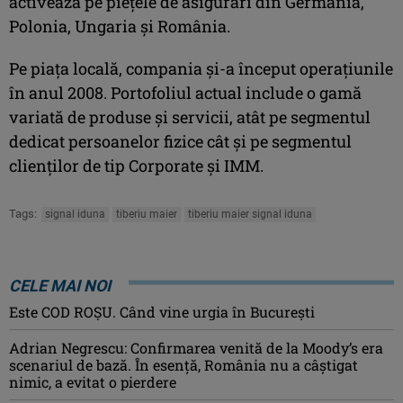
activează pe piețele de asigurări din Germania,
Polonia, Ungaria și România.
Pe piața locală, compania și-a început operațiunile
în anul 2008. Portofoliul actual include o gamă
variată de produse și servicii, atât pe segmentul
dedicat persoanelor fizice cât și pe segmentul
clienților de tip Corporate și IMM.
Tags:
signal iduna
tiberiu maier
tiberiu maier signal iduna
CELE MAI NOI
Este COD ROŞU. Când vine urgia în Bucureşti
Adrian Negrescu: Confirmarea venită de la Moody’s era
scenariul de bază. În esenţă, România nu a câştigat
nimic, a evitat o pierdere