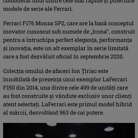
considerat unul dintre cele mai rapide și puternice
modele de serie ale Ferrari.
Ferrari F176 Monza SP2, care are la bază conceptul
inovator cunoscut sub numele de „Icona”, construit
pentru a întruchipa perfect eleganța, performanța
și inovația, este un alt exemplar în serie limitată
care a fost dezvăluit oficial în septembrie 2020.
Colecția omului de afaceri Ion Țiriac este
înnobilată de prezența unui exemplar LaFerrari
F150 din 2014, una dintre cele 499 de unități care
au fost construite și vândute exclusiv unor clienți
atent selectați. LaFerrari este primul model hibrid
al mărcii, dezvoltând 963 de cai putere.