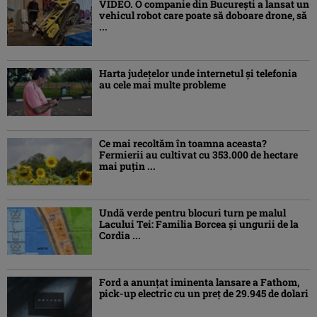
VIDEO. O companie din București a lansat un
vehicul robot care poate să doboare drone, să
...
Harta județelor unde internetul și telefonia
au cele mai multe probleme
Ce mai recoltăm în toamna aceasta?
Fermierii au cultivat cu 353.000 de hectare
mai puțin ...
Undă verde pentru blocuri turn pe malul
Lacului Tei: Familia Borcea și ungurii de la
Cordia ...
Ford a anunțat iminenta lansare a Fathom,
pick-up electric cu un preț de 29.945 de dolari