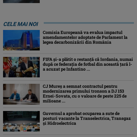
CELE MAI NOI
Comisia Europeană va evalua impactul
amendamentelor adoptate de Parlament la
legea decarbonizării din România
FIFA și-a plătit o restanță că Iordania, numai
după ce federația de fotbal din această țară l-
a acuzat pe Infantino ...
CJ Mureș a semnat contractul pentru
modernizarea primului tronson a DJ 153
Ernei-Sovata, cu o valoare de peste 225 de
milioane ...
Guvernul a aprobat ocuparea a sute de
posturi vacante la Transelectrica, Transgaz
și Hidroelectrica