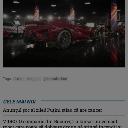
Tags:
ferrari
ion țiriac
țiriac collection
CELE MAI NOI
Anunţul şoc al zilei! Puţini ştiau că are cancer
VIDEO. O companie din București a lansat un vehicul
robot care poate să doboare drone, să stingă incendii și