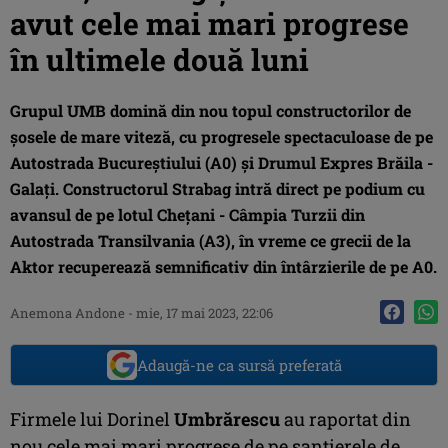
avut cele mai mari progrese
în ultimele două luni
Grupul UMB domină din nou topul constructorilor de
șosele de mare viteză, cu progresele spectaculoase de pe
Autostrada Bucureștiului (A0) și Drumul Expres Brăila -
Galați. Constructorul Strabag intră direct pe podium cu
avansul de pe lotul Chețani - Câmpia Turzii din
Autostrada Transilvania (A3), în vreme ce grecii de la
Aktor recuperează semnificativ din întârzierile de pe A0.
Anemona Andone
-
mie, 17 mai 2023, 22:06
Adaugă-ne ca sursă preferată
Firmele lui Dorinel
Umbrărescu
au raportat din
nou cele mai mari progrese de pe șantierele de