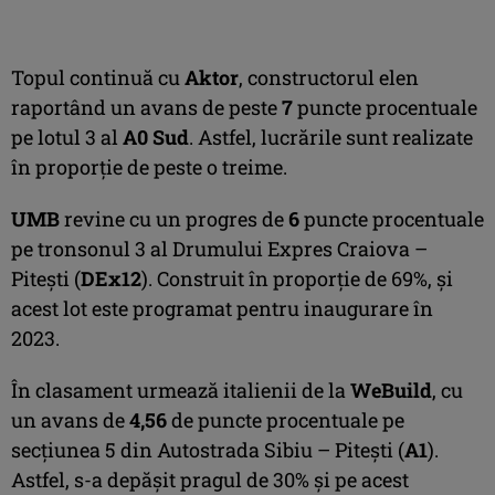
Topul continuă cu
Aktor
, constructorul elen
raportând un avans de peste
7
puncte procentuale
pe lotul 3 al
A0 Sud
. Astfel, lucrările sunt realizate
în proporție de peste o treime.
UMB
revine cu un progres de
6
puncte procentuale
pe tronsonul 3 al Drumului Expres Craiova –
Pitești (
DEx12
). Construit în proporție de 69%, și
acest lot este programat pentru inaugurare în
2023.
În clasament urmează italienii de la
WeBuild
, cu
un avans de
4,56
de puncte procentuale pe
secțiunea 5 din Autostrada Sibiu – Pitești (
A1
).
Astfel, s-a depășit pragul de 30% și pe acest