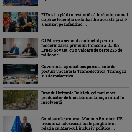
FIFA și-a plătit o restanță că Iordania, numai
după ce federația de fotbal din această țară l-
a acuzat pe Infantino ...
CJ Mureș a semnat contractul pentru
modernizarea primului tronson a DJ 153
Ernei-Sovata, cu o valoare de peste 225 de
milioane ...
Guvernul a aprobat ocuparea a sute de
posturi vacante la Transelectrica, Transgaz
și Hidroelectrica
Brandul britanic Raleigh, cel mai mare
producător de biciclete din lume, a intrat în
insolvență
Comisarul european Magnus Brunner: UE
trebuie să folosească toate pârghiile în
relația cu Marocul, inclusiv politica ...