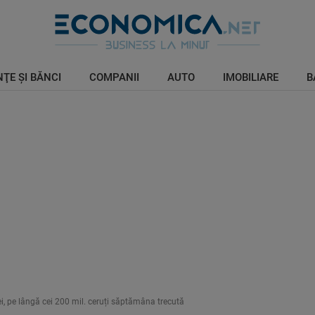
ŢE ŞI BĂNCI
COMPANII
AUTO
IMOBILIARE
B
lei, pe lângă cei 200 mil. ceruți săptămâna trecută