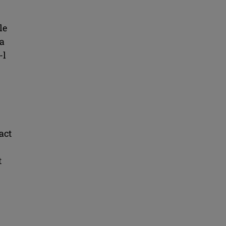
le
ca
-l
act
t