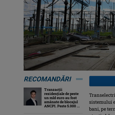
RECOMANDĂRI
Tranzacții
rezidențiale de peste
Transelectri
un mld euro au fost
sistemului e
amânate de blocajul
ANCPI. Peste 5.000 ...
bani, pe ter