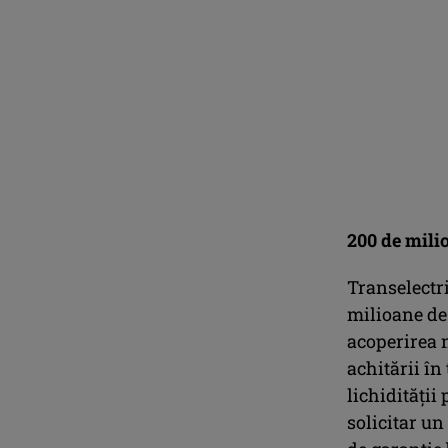
200 de milio
Transelectr
milioane de 
acoperirea 
achitării în
lichidității
solicitar un