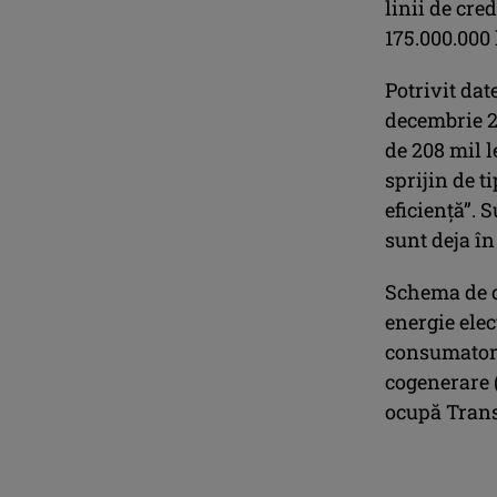
linii de cre
175.000.000 
Potrivit dat
decembrie 2
de 208 mil l
sprijin de 
eficiență”.
sunt deja î
Schema de c
energie elec
consumator 
cogenerare (
ocupă Trans