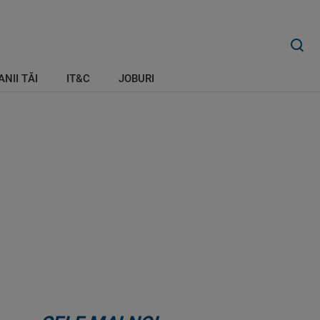
ANII TĂI
IT&C
JOBURI