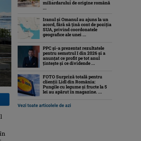
miliardarului de origine română
...
Iranul și Omanul au ajuns la un
acord, fără să țină cont de poziția
SUA, privind coordonatele
geografice ale unei ...
PPC și-a prezentat rezultatele
pentru semstrul I din 2026 și a
anunțat ce profit pe tot anul
țintește și ce dividende ...
FOTO Surpriză totală pentru
clienții Lidl din România:
Pungile cu legume și fructe la 5
lei au apărut în magazine. ...
Vezi toate articolele de azi
l
 în