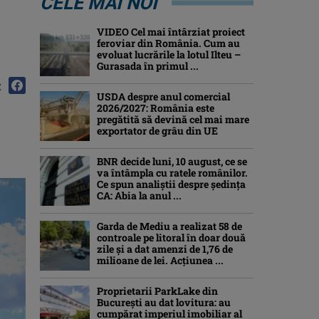
CELE MAI NOI
,
VIDEO Cel mai întârziat proiect
feroviar din România. Cum au
evoluat lucrările la lotul Ilteu –
Gurasada în primul ...
:
USDA despre anul comercial
2026/2027: România este
pregătită să devină cel mai mare
exportator de grâu din UE
BNR decide luni, 10 august, ce se
va întâmpla cu ratele românilor.
Ce spun analiștii despre ședința
CA: Abia la anul ...
Garda de Mediu a realizat 58 de
controale pe litoral în doar două
zile și a dat amenzi de 1,76 de
milioane de lei. Acțiunea ...
Proprietarii ParkLake din
București au dat lovitura: au
cumpărat imperiul imobiliar al