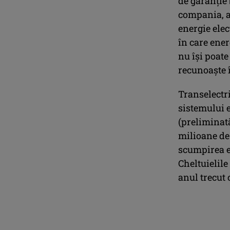
de garanție 
compania, a
energie elec
în care ener
nu își poate
recunoaște î
Transelectri
sistemului e
(preliminată
milioane de 
scumpirea en
Cheltuielile
anul trecut 