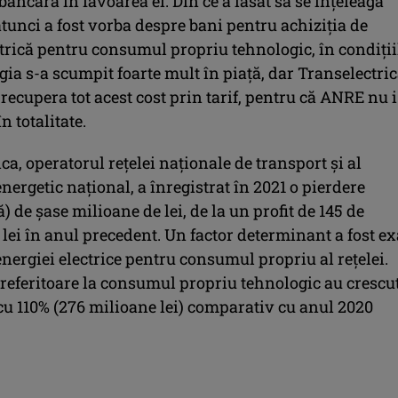
bancară în favoarea ei. Din ce a lăsat să se înțeleagă
tunci a fost vorba despre bani pentru achiziția de
trică pentru consumul propriu tehnologic, în condiții
gia s-a scumpit foarte mult în piață, dar Transelectri
 recupera tot acest cost prin tarif, pentru că ANRE nu i
n totalitate.
ca, operatorul rețelei naționale de transport și al
nergetic național, a înregistrat în 2021 o pierdere
) de șase milioane de lei, de la un profit de 145 de
lei în anul precedent. Un factor determinant a fost ex
ergiei electrice pentru consumul propriu al rețelei.
 referitoare la consumul propriu tehnologic au crescu
cu 110% (276 milioane lei) comparativ cu anul 2020