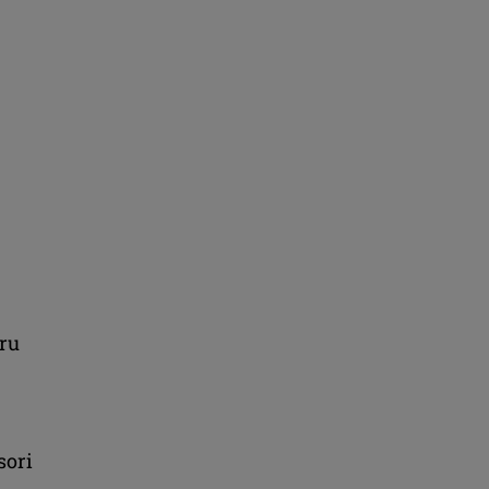
tru
sori