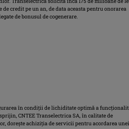
ilor. Transelectrica solicită încă 175 de milioane de le
e de credit pe un an, de data aceasta pentru onorarea
 legate de bonusul de cogenerare.
urarea în condiții de lichiditate optimă a funcționalit
prijin, CNTEE Transelectrica SA, în calitate de
r, dorește achiziția de servicii pentru acordarea une