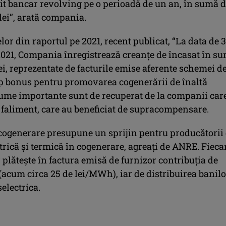
dit bancar revolving pe o perioadă de un an, în sumă 
lei”, arată compania.
elor din raportul pe 2021, recent publicat, “La data de 3
021, Compania înregistrează creanțe de încasat în s
ei, reprezentate de facturile emise aferente schemei d
tip bonus pentru promovarea cogenerării de înaltă
 Sume importante sunt de recuperat de la companii car
n faliment, care au beneficiat de supracompensare.
ogenerare presupune un sprijin pentru producătorii
trică și termică în cogenerare, agreați de ANRE. Fieca
plătește în factura emisă de furnizor contribuția de
acum circa 25 de lei/MWh), iar de distribuirea banilo
electrica.