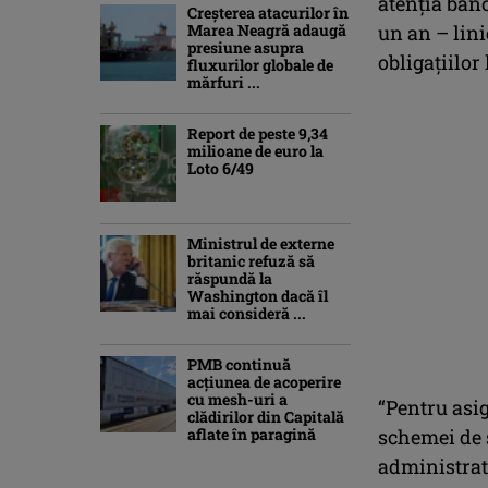
atenția bănc
Creşterea atacurilor în
Marea Neagră adaugă
un an – lini
presiune asupra
obligațiilor
fluxurilor globale de
mărfuri ...
Report de peste 9,34
milioane de euro la
Loto 6/49
Ministrul de externe
britanic refuză să
răspundă la
Washington dacă îl
mai consideră ...
PMB continuă
acțiunea de acoperire
cu mesh-uri a
“Pentru asig
clădirilor din Capitală
aflate în paragină
schemei de s
administrato