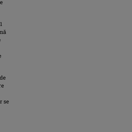
de
1
umă
e
e
 de
re
r se