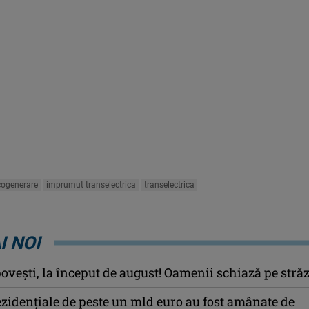
cogenerare
imprumut transelectrica
transelectrica
I NOI
ovești, la început de august! Oamenii schiază pe străz
ezidențiale de peste un mld euro au fost amânate de