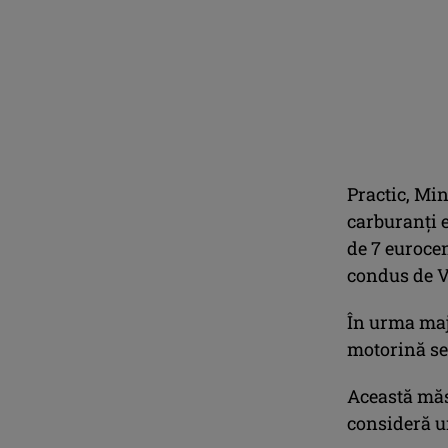
Practic, Min
carburanţi e
de 7 eurocen
condus de V
În urma majo
motorină se 
Această măs
consideră un