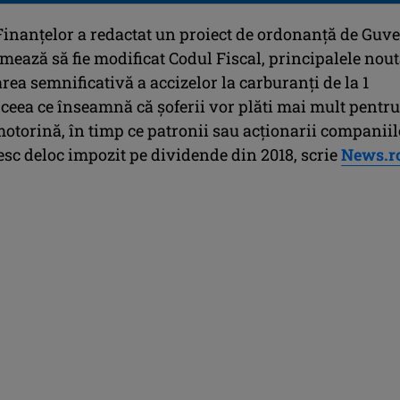
Finanţelor a redactat un proiect de ordonanţă de Guv
mează să fie modificat Codul Fiscal, principalele nout
rea semnificativă a accizelor la carburanţi de la 1
 ceea ce înseamnă că şoferii vor plăti mai mult pentru
motorină, în timp ce patronii sau acţionarii companiil
esc deloc impozit pe dividende din 2018, scrie
News.r