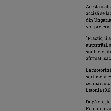
Acesta a atr
acciză se fa
din Ungaria 
vor prefera 
”Practic, îi
autostrăzi, 
sunt folosiţ
afirmat Isac
La motorină
sortiment es
cel mai mic 
Letonia (0,9
După creşter
România va a