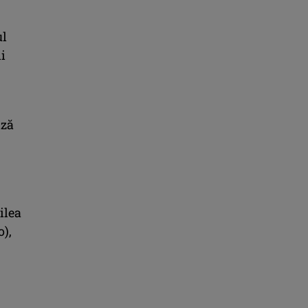
ul
i
iză
ilea
o),