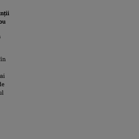
nţii
nou
a
 în
ai
de
ul