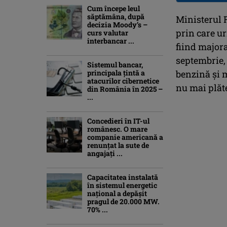
Cum începe leul
săptămâna, după
Ministerul 
decizia Moody’s –
prin care ur
curs valutar
interbancar ...
fiind majora
septembrie,
Sistemul bancar,
principala țintă a
benzină şi 
atacurilor cibernetice
nu mai plăt
din România în 2025 –
...
Concedieri în IT-ul
românesc. O mare
companie americană a
renunțat la sute de
angajați ...
Capacitatea instalată
în sistemul energetic
național a depășit
pragul de 20.000 MW.
70% ...