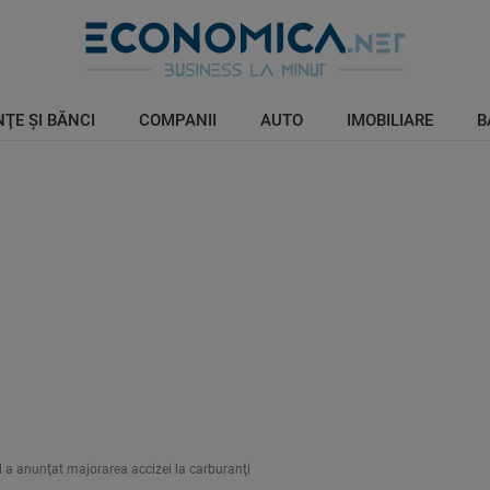
ŢE ŞI BĂNCI
COMPANII
AUTO
IMOBILIARE
B
 a anunţat majorarea accizei la carburanţi