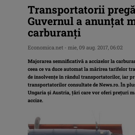
Transportatorii pregă
Guvernul a anunţat m
carburanţi
Economica.net -
mie, 09 aug. 2017, 06:02
Majorarea semnificativă a accizelor la carburan
ceea ce va duce automat la mărirea tarifelor tran
de insolvenţe în rândul transportatorilor, iar p
transportatorilor consultate de News.ro. În pl
Ungaria şi Austria, ţări care vor oferi preţuri 
accize.