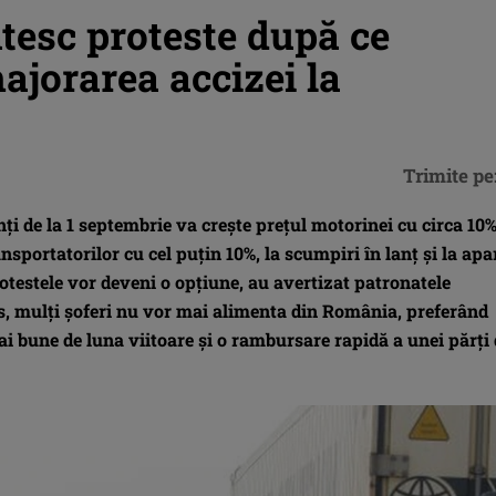
tesc proteste după ce
ajorarea accizei la
Trimite pe
ţi de la 1 septembrie va creşte preţul motorinei cu circa 10%
sportatorilor cu cel puţin 10%, la scumpiri în lanţ şi la apa
rotestele vor deveni o opţiune, au avertizat patronatele
us, mulţi şoferi nu vor mai alimenta din România, preferând
mai bune de luna viitoare şi o rambursare rapidă a unei părţi