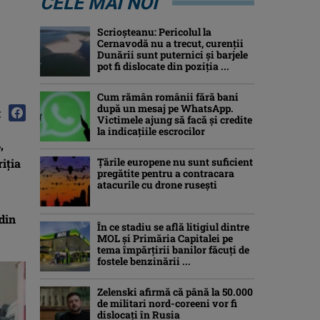
CELE MAI NOI
Scrioșteanu: Pericolul la
Cernavodă nu a trecut, curenţii
Dunării sunt puternici şi barjele
pot fi dislocate din poziţia ...
Cum rămân românii fără bani
după un mesaj pe WhatsApp.
:
Victimele ajung să facă și credite
la indicațiile escrocilor
,
Ţările europene nu sunt suficient
riţia
pregătite pentru a contracara
atacurile cu drone ruseşti
 din
În ce stadiu se află litigiul dintre
MOL și Primăria Capitalei pe
tema împărțirii banilor făcuți de
fostele benzinării ...
Zelenski afirmă că până la 50.000
de militari nord-coreeni vor fi
dislocaţi în Rusia