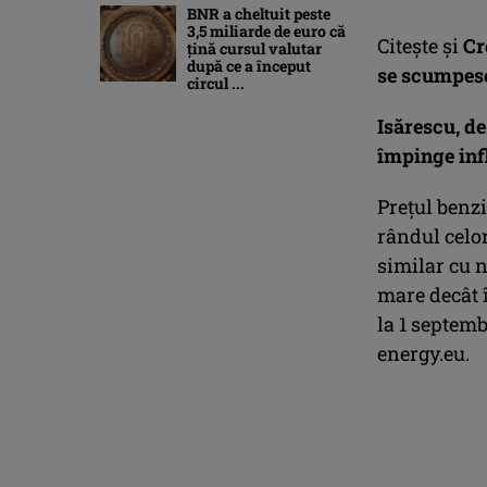
BNR a cheltuit peste
3,5 miliarde de euro că
Citeşte şi
Cr
țină cursul valutar
după ce a început
se scumpesc 
circul ...
Isărescu, de
împinge infl
Preţul benzi
rândul celo
similar cu n
mare decât 
la 1 septemb
energy.eu.