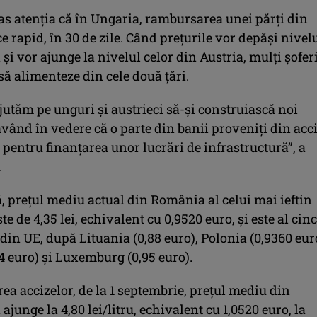
as atenţia că în Ungaria, rambursarea unei părţi din
ce rapid, în 30 de zile. Când preţurile vor depăşi nivel
şi vor ajunge la nivelul celor din Austria, mulţi şoferi
să alimenteze din cele două ţări.
 ajutăm pe unguri şi austrieci să-şi construiască noi
având în vedere că o parte din banii proveniţi din acc
i pentru finanţarea unor lucrări de infrastructură”, a
.
, preţul mediu actual din România al celui mai ieftin
te de 4,35 lei, echivalent cu 0,9520 euro, şi este al cinc
din UE, după Lituania (0,88 euro), Polonia (0,9360 eur
4 euro) şi Luxemburg (0,95 euro).
ea accizelor, de la 1 septembrie, preţul mediu din
junge la 4,80 lei/litru, echivalent cu 1,0520 euro, la