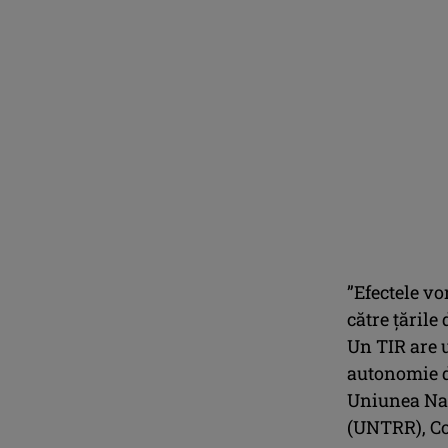
”Efectele vo
către ţările
Un TIR are u
autonomie de
Uniunea Naţ
(UNTRR), Co