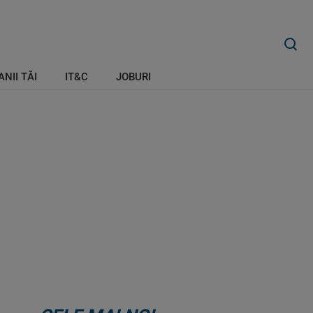
ANII TĂI
IT&C
JOBURI