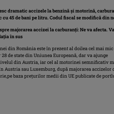
esc dramatic accizele la benzină şi motorină, carbura
cu 45 de bani pe litru. Codul fiscal se modifică din 
spre majorarea accizei la carburanţi: Ne va afecta. V
aţia în sus
nei din România este în prezent al doilea cel mai mic
r 28 de state din Uniunea Europeană, dar va ajunge
ivelul din Austria, iar cel al motorinei semnificativ m
în Austria sau Luxemburg, după majorarea accizelor 
rie,pe baza preţurilor medii din UE publicate de portl