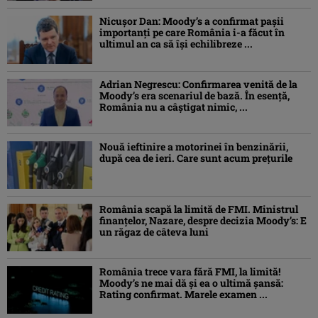
Nicușor Dan: Moody’s a confirmat pașii
importanți pe care România i-a făcut în
ultimul an ca să își echilibreze ...
Adrian Negrescu: Confirmarea venită de la
Moody’s era scenariul de bază. În esenţă,
România nu a câştigat nimic, ...
Nouă ieftinire a motorinei în benzinării,
după cea de ieri. Care sunt acum prețurile
România scapă la limită de FMI. Ministrul
finanțelor, Nazare, despre decizia Moody’s: E
un răgaz de câteva luni
România trece vara fără FMI, la limită!
Moody’s ne mai dă și ea o ultimă șansă:
Rating confirmat. Marele examen ...