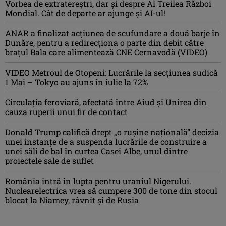
Vorbea de extratereștri, dar și despre Al Treilea Război
Mondial. Cât de departe ar ajunge și AI-ul!
ANAR a finalizat acțiunea de scufundare a două barje în
Dunăre, pentru a redirecționa o parte din debit către
brațul Bala care alimentează CNE Cernavodă (VIDEO)
VIDEO Metroul de Otopeni: Lucrările la secțiunea sudică
1 Mai – Tokyo au ajuns în iulie la 72%
Circulația feroviară, afectată între Aiud şi Unirea din
cauza ruperii unui fir de contact
Donald Trump califică drept „o ruşine naţională” decizia
unei instanțe de a suspenda lucrările de construire a
unei săli de bal în curtea Casei Albe, unul dintre
proiectele sale de suflet
România intră în lupta pentru uraniul Nigerului.
Nuclearelectrica vrea să cumpere 300 de tone din stocul
blocat la Niamey, râvnit și de Rusia