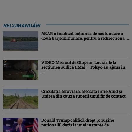
RECOMANDĂRI
ANAR a finalizat acțiunea de scufundare a
două barje în Dunăre, pentru a redirecționa ...
VIDEO Metroul de Otopeni: Lucrările la
secțiunea sudică 1 Mai – Tokyo au ajuns în
...
Circulația feroviară, afectată între Aiud şi
Unirea din cauza ruperii unui fir de contact
Donald Trump califică drept „o ruşine
naţională” decizia unei instanțe de ...