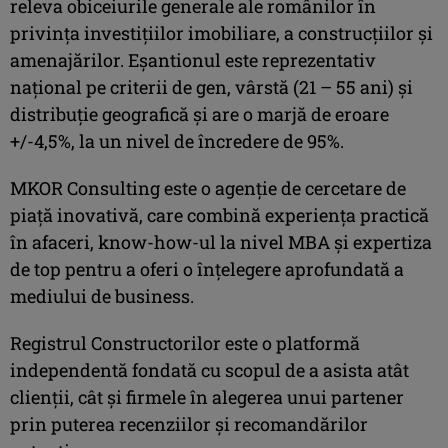
releva obiceiurile generale ale românilor în
privinţa investiţiilor imobiliare, a construcţiilor şi
amenajărilor. Eşantionul este reprezentativ
naţional pe criterii de gen, vârstă (21 – 55 ani) şi
distribuţie geografică şi are o marjă de eroare
+/-4,5%, la un nivel de încredere de 95%.
MKOR Consulting este o agenţie de cercetare de
piaţă inovativă, care combină experienţa practică
în afaceri, know-how-ul la nivel MBA şi expertiza
de top pentru a oferi o înţelegere aprofundată a
mediului de business.
Registrul Constructorilor este o platformă
independentă fondată cu scopul de a asista atât
clienţii, cât şi firmele în alegerea unui partener
prin puterea recenziilor şi recomandărilor