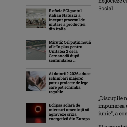
negocieze cu
Social.
E oficial! Gigantul
italian Natuzzi a
început procesul de
mutare a producției
din Italia ...
Miruță: Cel puțin nouă
zile în plus pentru
Unitatea 2 de la
Cernavodă după
scufundarea ...
Ai datorii? 2026 aduce
schimbări majore:
patru proiecte de lege
care pot schimba
regulile ...
„Discuţiile 
Eclipsa solară de
impunerea u
miercuri ameninţă să
iunie”, a co
agraveze criza
energetică din Europa
El a enunţat