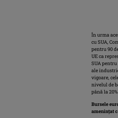
În urma ace
cu SUA, Com
pentru 90 de
UE ca repre
SUA pentru 
ale industri
vigoare, ce
nivelul de 
până la 20%
Bursele eur
ameninţat c