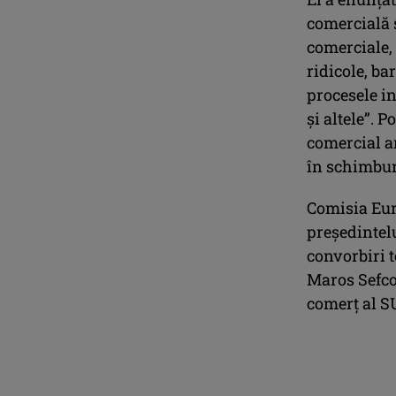
comercială 
comerciale, 
ridicole, ba
procesele i
şi altele”. 
comercial an
în schimburi
Comisia Eur
preşedintel
convorbiri 
Maros Sefco
comerţ al S