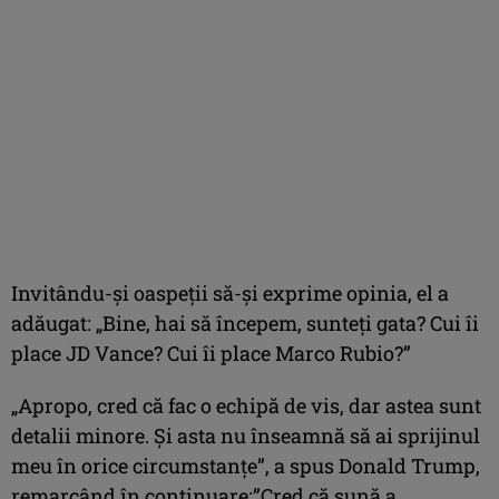
Invitându-şi oaspeţii să-şi exprime opinia, el a
adăugat: „Bine, hai să începem, sunteţi gata? Cui îi
place JD Vance? Cui îi place Marco Rubio?”
„Apropo, cred că fac o echipă de vis, dar astea sunt
detalii minore. Şi asta nu înseamnă să ai sprijinul
meu în orice circumstanţe”, a spus Donald Trump,
remarcând în continuare:”Cred că sună a