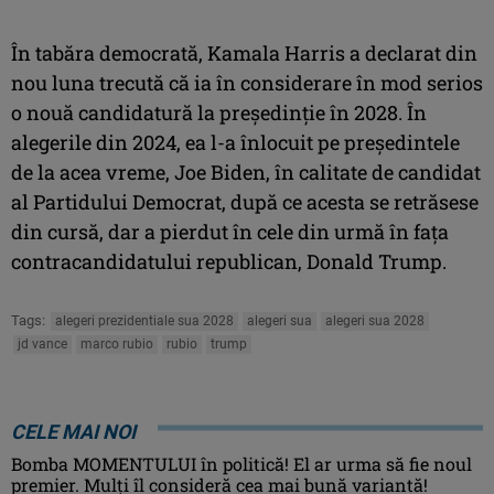
În tabăra democrată, Kamala Harris a declarat din
nou luna trecută că ia în considerare în mod serios
o nouă candidatură la preşedinţie în 2028. În
alegerile din 2024, ea l-a înlocuit pe preşedintele
de la acea vreme, Joe Biden, în calitate de candidat
al Partidului Democrat, după ce acesta se retrăsese
din cursă, dar a pierdut în cele din urmă în faţa
contracandidatului republican, Donald Trump.
Tags:
alegeri prezidentiale sua 2028
alegeri sua
alegeri sua 2028
jd vance
marco rubio
rubio
trump
CELE MAI NOI
Bomba MOMENTULUI în politică! El ar urma să fie noul
premier. Mulți îl consideră cea mai bună variantă!