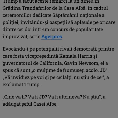
Trump a făcut aceste remarci la un dineu în
Grădina Trandafirilor de la Casa Albă, în cadrul
ceremoniilor dedicate Săptămânii naţionale a
poliţiei, invitându-şi oaspeţii să aplaude pe oricare
dintre cei doi într-un concurs de popularitate
improvizat, scrie
Agerpres
.
Evocându-i pe potenţialii rivali democraţi, printre
care fosta vicepreşedintă Kamala Harris şi
guvernatorul de California, Gavin Newsom, el a
spus că sunt „o mulţime de frumuseţi acolo, JD”.
„Vă invidiez pe voi şi pe ceilalţi, nu ştiu de ce!”, a
exclamat Trump.
„Cine va fi? Va fi JD? Va fi altcineva? Nu ştiu”, a
adăugat şeful Casei Albe.