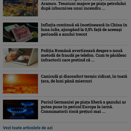
Aramco. Tensiuni majore pe piața petrolului
după izbucnirea unui incendiu ...
Inflaţia continuă să încetinească în China în
luna iulie, ajungând la 0,5% faţă de aceeaşi
perioadă a anului trecut
Poliția Română avertizează despre o nouă
metodă de fraudă pe telefon. Cum te păcălesc
infractorii care pretind că ...
Caniculă şi disconfort termic ridicat, în toată
ţara, de luni până miercuri
Pariul Germaniei pe piaţa liberă a gazului ar
putea pune în pericol Europa la iarnă.
Consumatorii riscă preţuri mai ...
Vezi toate articolele de azi