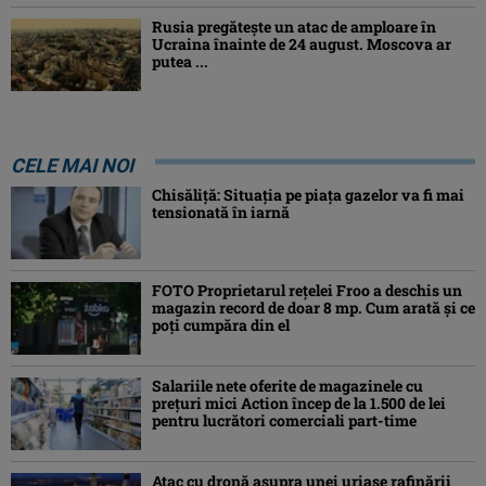
Rusia pregătește un atac de amploare în
Ucraina înainte de 24 august. Moscova ar
putea ...
CELE MAI NOI
Chisăliţă: Situaţia pe piaţa gazelor va fi mai
tensionată în iarnă
FOTO Proprietarul rețelei Froo a deschis un
magazin record de doar 8 mp. Cum arată și ce
poți cumpăra din el
Salariile nete oferite de magazinele cu
prețuri mici Action încep de la 1.500 de lei
pentru lucrători comerciali part-time
Atac cu dronă asupra unei uriașe rafinării