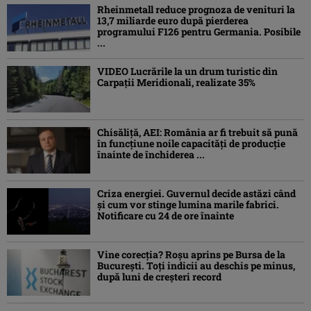
Rheinmetall reduce prognoza de venituri la
13,7 miliarde euro după pierderea
programului F126 pentru Germania. Posibile
...
VIDEO Lucrările la un drum turistic din
Carpații Meridionali, realizate 35%
Chisăliță, AEI: România ar fi trebuit să pună
în funcțiune noile capacități de producție
înainte de închiderea ...
Criza energiei. Guvernul decide astăzi când
și cum vor stinge lumina marile fabrici.
Notificare cu 24 de ore înainte
Vine corecția? Roșu aprins pe Bursa de la
București. Toți indicii au deschis pe minus,
după luni de creșteri record