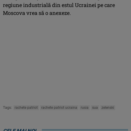
regiune industrială din estul Ucrainei pe care
Moscova vrea să o anexeze.
Tags:
rachete patriot
rachete patriot ucraina
rusia
sua
zelenski
CELE MAI NOI