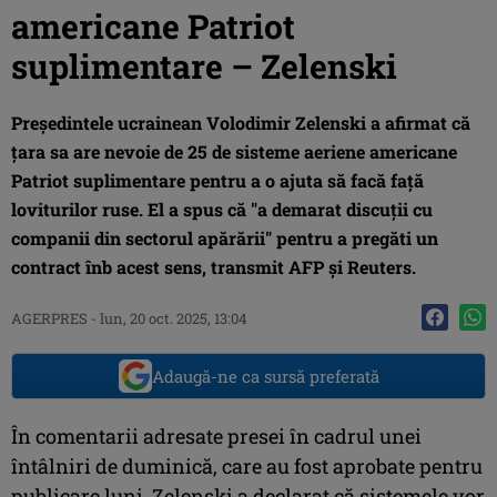
americane Patriot
suplimentare – Zelenski
Preşedintele ucrainean Volodimir Zelenski a afirmat că
ţara sa are nevoie de 25 de sisteme aeriene americane
Patriot suplimentare pentru a o ajuta să facă faţă
loviturilor ruse. El a spus că "a demarat discuţii cu
companii din sectorul apărării" pentru a pregăti un
contract înb acest sens, transmit AFP şi Reuters.
AGERPRES
-
lun, 20 oct. 2025, 13:04
Adaugă-ne ca sursă preferată
În comentarii adresate presei în cadrul unei
întâlniri de duminică, care au fost aprobate pentru
publicare luni, Zelenski a declarat că sistemele vor