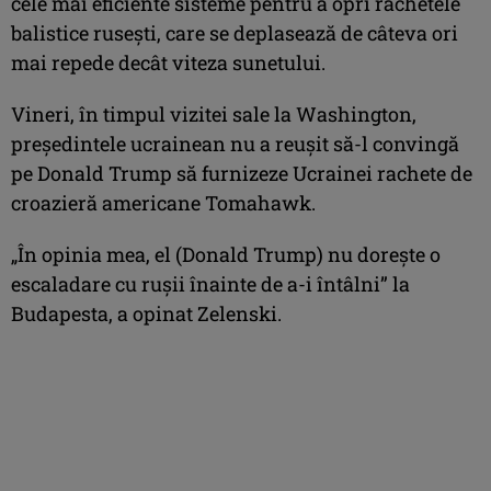
cele mai eficiente sisteme pentru a opri rachetele
balistice ruseşti, care se deplasează de câteva ori
mai repede decât viteza sunetului.
Vineri, în timpul vizitei sale la Washington,
preşedintele ucrainean nu a reuşit să-l convingă
pe Donald Trump să furnizeze Ucrainei rachete de
croazieră americane Tomahawk.
„În opinia mea, el (Donald Trump) nu doreşte o
escaladare cu ruşii înainte de a-i întâlni” la
Budapesta, a opinat Zelenski.