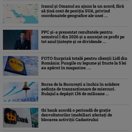
Iranul și Omanul au ajuns la un acord, fără
să țină cont de poziția SUA, privind
coordonatele geografice ale unei ...
PPC și-a prezentat rezultatele pentru
semstrul I din 2026 și a anunțat ce profit pe
tot anul țintește și ce dividende ...
FOTO Surpriză totală pentru clienții Lidl din
România: Pungile cu legume și fructe la 5 lei
au apărut în magazine. ...
Bursa de la București a închis în scădere
ședința de tranzacționare de miercuri.
Rulajul a depășit 136 de milioane ...
tbi bank acordă o perioadă de grație
dezvoltatorilor imobiliari afectați de
blocarea activiții Cadastrului