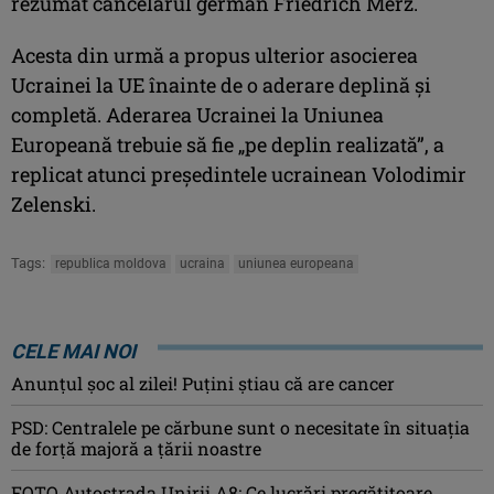
rezumat cancelarul german Friedrich Merz.
Acesta din urmă a propus ulterior asocierea
Ucrainei la UE înainte de o aderare deplină şi
completă. Aderarea Ucrainei la Uniunea
Europeană trebuie să fie „pe deplin realizată”, a
replicat atunci preşedintele ucrainean Volodimir
Zelenski.
Tags:
republica moldova
ucraina
uniunea europeana
CELE MAI NOI
Anunţul şoc al zilei! Puţini ştiau că are cancer
PSD: Centralele pe cărbune sunt o necesitate în situaţia
de forţă majoră a ţării noastre
FOTO Autostrada Unirii A8: Ce lucrări pregătitoare