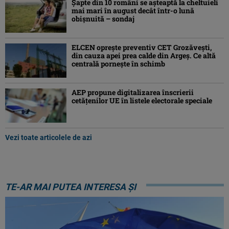
Şapte din 10 români se aşteaptă la cheltuieli
mai mari în august decât într-o lună
obişnuită – sondaj
ELCEN oprește preventiv CET Grozăvești,
din cauza apei prea calde din Argeș. Ce altă
centrală pornește în schimb
AEP propune digitalizarea înscrierii
cetăţenilor UE în listele electorale speciale
Vezi toate articolele de azi
TE-AR MAI PUTEA INTERESA ȘI