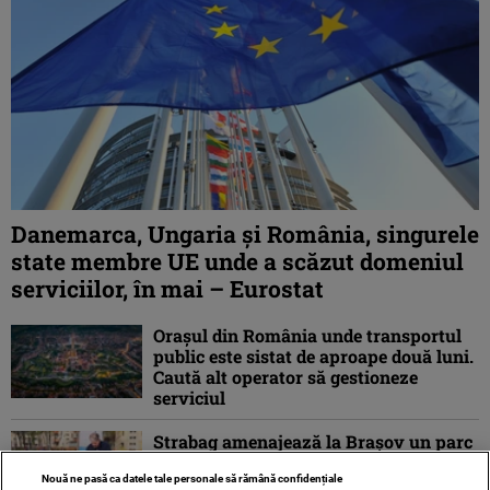
Danemarca, Ungaria şi România, singurele
state membre UE unde a scăzut domeniul
serviciilor, în mai – Eurostat
Orașul din România unde transportul
public este sistat de aproape două luni.
Caută alt operator să gestioneze
serviciul
Strabag amenajează la Brașov un parc
finanțat din fonduri europene
Nouă ne pasă ca datele tale personale să rămână confidențiale