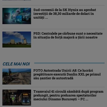
Sud-coreenii de la SK Hynix au aprobat
investiţii de 38,30 miliarde de dolari în
unităţi ...
PSD: Centralele pe cărbune sunt o necesitate
în situaţia de forţă majoră a ţării noastre
CELE MAI NOI
FOTO Autostrada Unirii A8: Ce lucrări
pregătitoare execută Danlin XXL pe primul
său șantier de autostradă
Tramvaiul 41 circulă sâmbătă după program
prelungit, pentru preluarea spectatorilor
meciului Dinamo București – FC ...