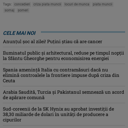
Tags:
concedieri
criza piata muncii
locuri de munca
piata muncii
somaj
șomeri
CELE MAI NOI
Anunţul şoc al zilei! Puţini ştiau că are cancer
Iluminatul public şi arhitectural, reduse pe timpul nopţii
la Sfântu Gheorghe pentru economisirea energiei
Spania ameninţă Italia cu contramăsuri dacă nu
elimină controalele la frontiere impuse după criza din
Ceuta
Arabia Saudită, Turcia şi Pakistanul semnează un acord
de apărare comună
Sud-coreenii de la SK Hynix au aprobat investiţii de
38,30 miliarde de dolari în unităţi de producere a
cipurilor