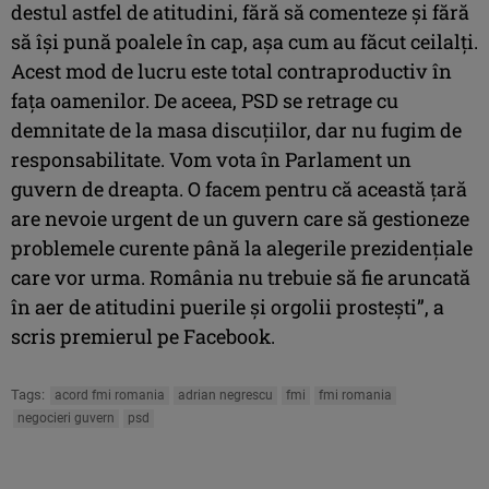
destul astfel de atitudini, fără să comenteze şi fără
să îşi pună poalele în cap, aşa cum au făcut ceilalţi.
Acest mod de lucru este total contraproductiv în
faţa oamenilor. De aceea, PSD se retrage cu
demnitate de la masa discuţiilor, dar nu fugim de
responsabilitate. Vom vota în Parlament un
guvern de dreapta. O facem pentru că această ţară
are nevoie urgent de un guvern care să gestioneze
problemele curente până la alegerile prezidenţiale
care vor urma. România nu trebuie să fie aruncată
în aer de atitudini puerile şi orgolii prosteşti”, a
scris premierul pe Facebook.
Tags:
acord fmi romania
adrian negrescu
fmi
fmi romania
negocieri guvern
psd