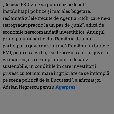
„Decizia PSD vine să pună gaz pe focul
instabilităţii politice şi mai ales bugetare,
reclamată zilele trecute de Agenţia Fitch, care ne-a
retrogradat practic la un pas de „junk”, adică de
economie nerecomandată investiţiilor. Anunţul
principalului partid din România de a nu
participa la guvernare aruncă România în braţele
FMI, pentru că va fi greu de crezut că noul guvern
va mai reuşi să se împrumute la dobânzi
sustenabile, în condiţiile în care investitorii
privesc cu tot mai mare îngrijorare ce se întâmplă
pe scena politică de la Bucureşti”, a afirmat joi
Adrian Negrescu pentru
Agerpres
.