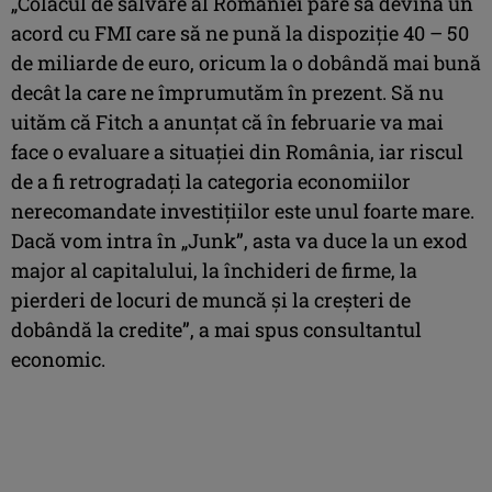
„Colacul de salvare al României pare să devină un
acord cu FMI care să ne pună la dispoziţie 40 – 50
de miliarde de euro, oricum la o dobândă mai bună
decât la care ne împrumutăm în prezent. Să nu
uităm că Fitch a anunţat că în februarie va mai
face o evaluare a situaţiei din România, iar riscul
de a fi retrogradaţi la categoria economiilor
nerecomandate investiţiilor este unul foarte mare.
Dacă vom intra în „Junk”, asta va duce la un exod
major al capitalului, la închideri de firme, la
pierderi de locuri de muncă şi la creşteri de
dobândă la credite”, a mai spus consultantul
economic.