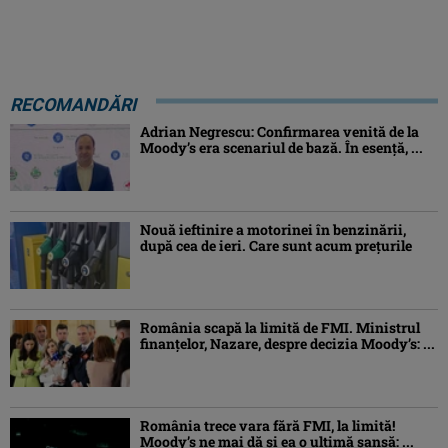
RECOMANDĂRI
Adrian Negrescu: Confirmarea venită de la
Moody’s era scenariul de bază. În esenţă, ...
Nouă ieftinire a motorinei în benzinării,
după cea de ieri. Care sunt acum prețurile
România scapă la limită de FMI. Ministrul
finanțelor, Nazare, despre decizia Moody’s: ...
România trece vara fără FMI, la limită!
Moody’s ne mai dă și ea o ultimă șansă: ...