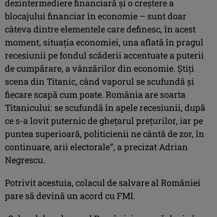
dezintermediere financiară şi o creştere a
blocajului financiar în economie – sunt doar
câteva dintre elementele care definesc, în acest
moment, situaţia economiei, una aflată în pragul
recesiunii pe fondul scăderii accentuate a puterii
de cumpărare, a vânzărilor din economie. Ştiţi
scena din Titanic, când vaporul se scufundă şi
fiecare scapă cum poate. România are soarta
Titanicului: se scufundă în apele recesiunii, după
ce s-a lovit puternic de gheţarul preţurilor, iar pe
puntea superioară, politicienii ne cântă de zor, în
continuare, arii electorale”, a precizat Adrian
Negrescu.
Potrivit acestuia, colacul de salvare al României
pare să devină un acord cu FMI.