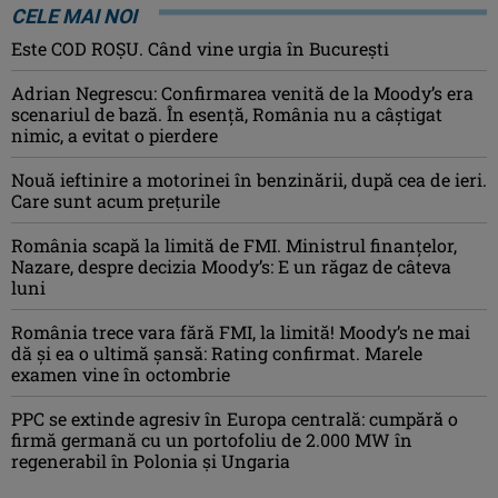
CELE MAI NOI
Este COD ROŞU. Când vine urgia în Bucureşti
Adrian Negrescu: Confirmarea venită de la Moody’s era
scenariul de bază. În esenţă, România nu a câştigat
nimic, a evitat o pierdere
Nouă ieftinire a motorinei în benzinării, după cea de ieri.
Care sunt acum prețurile
România scapă la limită de FMI. Ministrul finanțelor,
Nazare, despre decizia Moody’s: E un răgaz de câteva
luni
România trece vara fără FMI, la limită! Moody’s ne mai
dă și ea o ultimă șansă: Rating confirmat. Marele
examen vine în octombrie
PPC se extinde agresiv în Europa centrală: cumpără o
firmă germană cu un portofoliu de 2.000 MW în
regenerabil în Polonia și Ungaria