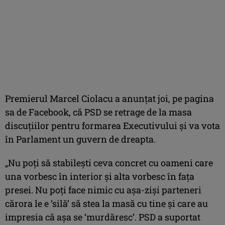
Premierul Marcel Ciolacu a anunţat joi, pe pagina
sa de Facebook, că PSD se retrage de la masa
discuţiilor pentru formarea Executivului şi va vota
în Parlament un guvern de dreapta.
„Nu poţi să stabileşti ceva concret cu oameni care
una vorbesc în interior şi alta vorbesc în faţa
presei. Nu poţi face nimic cu aşa-zişi parteneri
cărora le e ‘silă’ să stea la masă cu tine şi care au
impresia că aşa se ‘murdăresc’. PSD a suportat