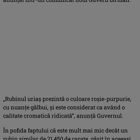
„Rubinul uriaş prezintă o culoare roşie-purpurie,
cu nuanţe gălbui, şi este considerat ca având o
calitate cromatică ridicată”, anunţă Guvernul.
În pofida faptului că este mult mai mic decât un
rubin similar de 21.450 de carate, găsit în aceeaşi