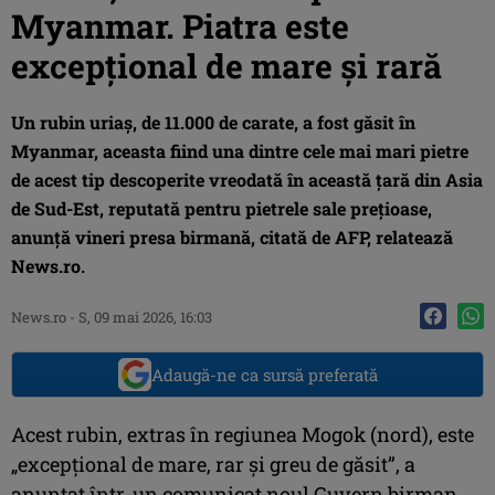
Myanmar. Piatra este
excepțional de mare și rară
Un rubin uriaş, de 11.000 de carate, a fost găsit în
Myanmar, aceasta fiind una dintre cele mai mari pietre
de acest tip descoperite vreodată în această ţară din Asia
de Sud-Est, reputată pentru pietrele sale preţioase,
anunţă vineri presa birmană, citată de AFP, relatează
News.ro.
News.ro
-
S, 09 mai 2026, 16:03
Adaugă-ne ca sursă preferată
Acest rubin, extras în regiunea Mogok (nord), este
„excepţional de mare, rar şi greu de găsit”, a
anunţat într-un comunicat noul Guvern birman.