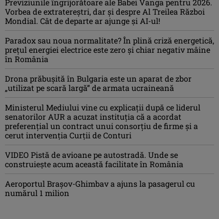
Previziunile îngrijorătoare ale Babei Vanga pentru 2026.
Vorbea de extratereștri, dar și despre Al Treilea Război
Mondial. Cât de departe ar ajunge și AI-ul!
Paradox sau noua normalitate? În plină criză energetică,
prețul energiei electrice este zero și chiar negativ mâine
în România
Drona prăbuşită în Bulgaria este un aparat de zbor
„utilizat pe scară largă” de armata ucraineană
Ministerul Mediului vine cu explicații după ce liderul
senatorilor AUR a acuzat instituția că a acordat
preferențial un contract unui consorțiu de firme și a
cerut intervenția Curții de Conturi
VIDEO Pistă de avioane pe autostradă. Unde se
construiește acum această facilitate în România
Aeroportul Brașov-Ghimbav a ajuns la pasagerul cu
numărul 1 milion