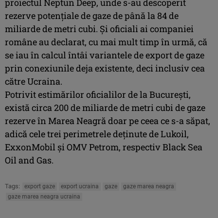
proiectul Neptun Deep, unde s-au descoperit
rezerve potenţiale de gaze de până la 84 de
miliarde de metri cubi. Şi oficiali ai companiei
române au declarat, cu mai mult timp în urmă, că
se iau în calcul întâi variantele de export de gaze
prin conexiunile deja existente, deci inclusiv cea
către Ucraina.
Potrivit estimărilor oficialilor de la Bucureşti,
există circa 200 de miliarde de metri cubi de gaze
rezerve în Marea Neagră doar pe ceea ce s-a săpat,
adică cele trei perimetrele deţinute de Lukoil,
ExxonMobil şi OMV Petrom, respectiv Black Sea
Oil and Gas.
Tags:
export gaze
export ucraina
gaze
gaze marea neagra
gaze marea neagra ucraina