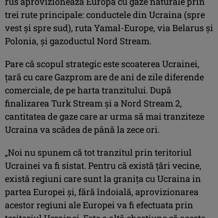
rus aprovizionează Europa cu gaze naturale prin
trei rute principale: conductele din Ucraina (spre
vest şi spre sud), ruta Yamal-Europe, via Belarus şi
Polonia, şi gazoductul Nord Stream.
Pare că scopul strategic este scoaterea Ucrainei,
ţară cu care Gazprom are de ani de zile diferende
comerciale, de pe harta tranzitului. După
finalizarea Turk Stream şi a Nord Stream 2,
cantitatea de gaze care ar urma să mai tranziteze
Ucraina va scădea de până la zece ori.
„Noi nu spunem că tot tranzitul prin teritoriul
Ucrainei va fi sistat. Pentru că există țări vecine,
există regiuni care sunt la granița cu Ucraina in
partea Europei și, fără îndoială, aprovizionarea
acestor regiuni ale Europei va fi efectuata prin
teritoriul Ucrainei. Este o altă chestiune că aceste