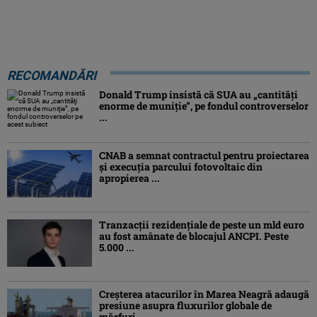
RECOMANDĂRI
Donald Trump insistă că SUA au „cantităţi
enorme de muniţie”, pe fondul controverselor
...
CNAB a semnat contractul pentru proiectarea
şi execuţia parcului fotovoltaic din
apropierea ...
Tranzacții rezidențiale de peste un mld euro
au fost amânate de blocajul ANCPI. Peste
5.000 ...
Creşterea atacurilor în Marea Neagră adaugă
presiune asupra fluxurilor globale de
mărfuri ...