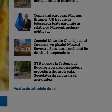
lume, a intrat în insolvență
Comisarul european Magnus
Brunner: UE trebuie să
folosească toate pârghiile în
relația cu Marocul, inclusiv
politica ...
Castelul Miko din Olteni, județul
Covasna, va găzdui Muzeul
Ecvestru Secuiesc, urmând să fie
deschis în septembrie. ...
STB a depus la Tribunalul
București cererea deschiderii
procedurii de insolvență.
Societatea dă asigurări că
activitatea ...
Vezi toate articolele de azi