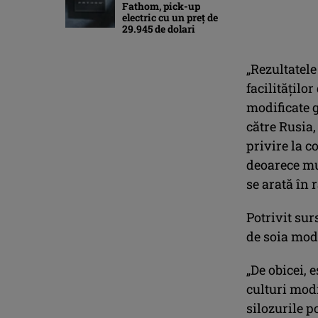
Fathom, pick-up
electric cu un preț de
29.945 de dolari
„Rezultatele
facilitățilo
modificate g
către Rusia,
privire la c
deoarece mul
se arată în 
Potrivit sur
de soia modi
„De obicei, 
culturi modi
silozurile 