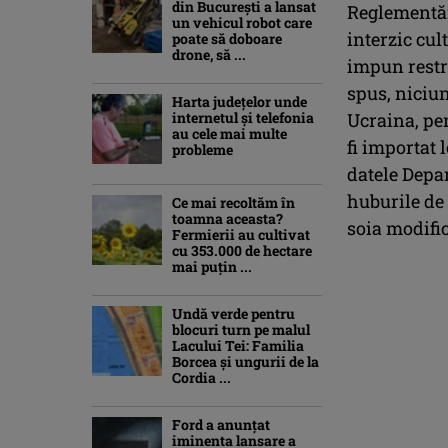
din București a lansat
Reglementăr
un vehicul robot care
interzic cul
poate să doboare
drone, să ...
impun restri
spus, niciun
Harta județelor unde
internetul și telefonia
Ucraina, pen
au cele mai multe
fi importat l
probleme
datele Depa
huburile de 
Ce mai recoltăm în
toamna aceasta?
soia modific
Fermierii au cultivat
cu 353.000 de hectare
mai puțin ...
Undă verde pentru
blocuri turn pe malul
Lacului Tei: Familia
Borcea și ungurii de la
Cordia ...
Ford a anunțat
iminenta lansare a