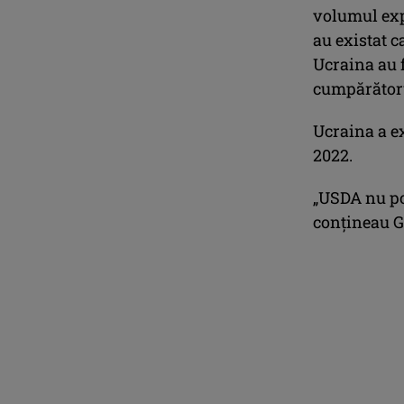
volumul expo
au existat 
Ucraina au f
cumpărătoru
Ucraina a e
2022.
„USDA nu poa
conțineau G