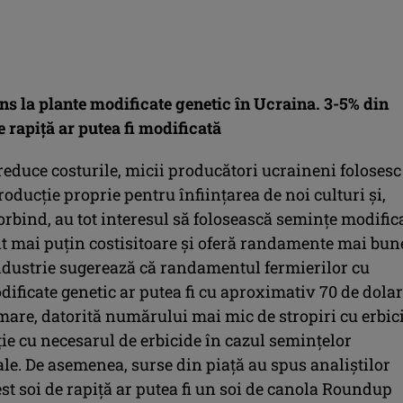
ns la plante modificate genetic în Ucraina. 3-5% din
 rapiță ar putea fi modificată
reduce costurile, micii producători ucraineni folosesc
oducție proprie pentru înființarea de noi culturi și,
rbind, au tot interesul să folosească semințe modific
nt mai puțin costisitoare și oferă randamente mai bun
ndustrie sugerează că randamentul fermierilor cu
dificate genetic ar putea fi cu aproximativ 70 de dolar
mare, datorită numărului mai mic de stropiri cu erbic
ie cu necesarul de erbicide în cazul semințelor
le. De asemenea, surse din piață au spus analiștilor
t soi de rapiță ar putea fi un soi de canola Roundup