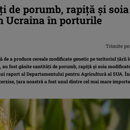
ți de porumb, rapiță și soia
n Ucraina în porturile
Trimite pe
 de a produce cereale modificate genetic pe teritoriul țării l
, au fost găsite cantități de porumb, rapiță și soia modificat
nui raport al Departamentului pentru Agricultură al SUA. În
terzise, țara noastră a fost unul dintre cel mai mare import