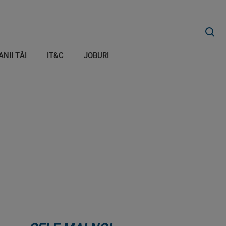
ANII TĂI
IT&C
JOBURI