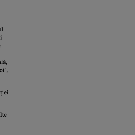
ul
i
e
u
lă,
oi”,
ției
lte