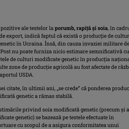
 pozitive ale testelor la
porumb, rapiță și soia
, în cadr
r de export, indică faptul că există o producție de cultur
enetic în Ucraina. Însă, din cauza invaziei militare d
 Post nu poate furniza nicio estimare semnificativă c
otele de culturi modificate genetic în producția naționa
te zone de producție agricolă au fost afectate de răzb
raportul USDA.
sei citate, în ultimii ani, „se crede” că ponderea produc
ficată genetic a rămas stabilă.
estimările privind soia modificată genetic (precum și a
ficate genetic) se bazează pe testele efectuate în
portuare cu scopul de a asigura conformitatea unui