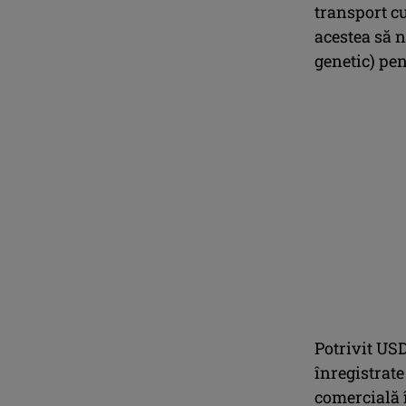
transport cu
acestea să n
genetic) pe
Potrivit USD
înregistrate
comercială 