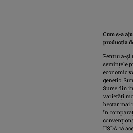
Cum s-a aju
producția de
Pentru a-și 
semințele pr
economic vo
genetic. Su
Surse din i
varietăți mo
hectar mai 
în comparaț
convenționa
USDA că aces