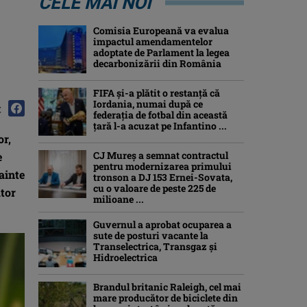
CELE MAI NOI
Comisia Europeană va evalua
impactul amendamentelor
adoptate de Parlament la legea
decarbonizării din România
FIFA și-a plătit o restanță că
Iordania, numai după ce
:
federația de fotbal din această
țară l-a acuzat pe Infantino ...
or,
CJ Mureș a semnat contractul
e
pentru modernizarea primului
ainte
tronson a DJ 153 Ernei-Sovata,
cu o valoare de peste 225 de
ator
milioane ...
Guvernul a aprobat ocuparea a
sute de posturi vacante la
Transelectrica, Transgaz și
Hidroelectrica
Brandul britanic Raleigh, cel mai
mare producător de biciclete din