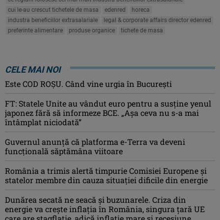
cui le-au crescut tichetele de masa
edenred
horeca
industra beneficiilor extrasalariale
legal & corporate affairs director edenred
preferinte alimentare
produse organice
tichete de masa
CELE MAI NOI
Este COD ROŞU. Când vine urgia în Bucureşti
FT: Statele Unite au vândut euro pentru a susține yenul
japonez fără să informeze BCE. „Așa ceva nu s-a mai
întâmplat niciodată”
Guvernul anunță că platforma e-Terra va deveni
funcţională săptămâna viitoare
România a trimis alertă timpurie Comisiei Europene și
statelor membre din cauza situației dificile din energie
Dunărea secată ne seacă și buzunarele. Criza din
energie va crește inflația în România, singura țară UE
care are stagflație, adică inflație mare și recesiune