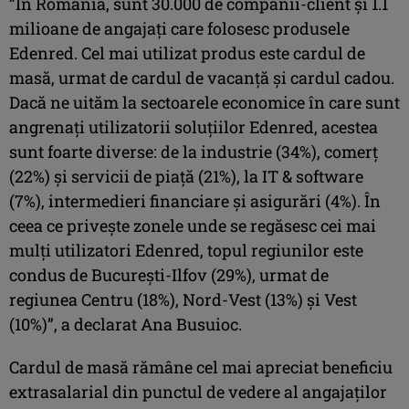
”În România, sunt 30.000 de companii-client și 1.1
milioane de angajați care folosesc produsele
Edenred. Cel mai utilizat produs este cardul de
masă, urmat de cardul de vacanță și cardul cadou.
Dacă ne uităm la sectoarele economice în care sunt
angrenați utilizatorii soluțiilor Edenred, acestea
sunt foarte diverse: de la industrie (34%), comerț
(22%) și servicii de piață (21%), la IT & software
(7%), intermedieri financiare și asigurări (4%). În
ceea ce privește zonele unde se regăsesc cei mai
mulți utilizatori Edenred, topul regiunilor este
condus de București-Ilfov (29%), urmat de
regiunea Centru (18%), Nord-Vest (13%) și Vest
(10%)”, a declarat Ana Busuioc.
Cardul de masă rămâne cel mai apreciat beneficiu
extrasalarial din punctul de vedere al angajaților