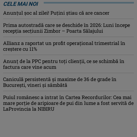
CELE MAI NOI
Anunţul şoc al zilei! Puţini ştiau că are cancer
Prima autostradă care se deschide în 2026: Luni începe
recepția secțiunii Zimbor – Poarta Sălajului
Allianz a raportat un profit operaţional trimestrial în
creștere cu 11%
Anunț de la PPC pentru toți clienții, ce se schimbă în
factura care vine acum
Caniculă persistentă şi maxime de 36 de grade în
Bucureşti, vineri şi sâmbătă
Puiul românesc a intrat în Cartea Recordurilor: Cea mai
mare porție de aripioare de pui din lume a fost servită de
LaProvincia la NIBIRU