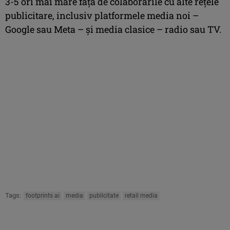
3-5 ori mai mare faţă de colaborările cu alte reţele
publicitare, inclusiv platformele media noi –
Google sau Meta – şi media clasice – radio sau TV.
Tags:
footprints ai
media
publicitate
retail media