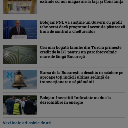
extinde cu noi magazine la Iași și Constanța
Bolojan: PNL va susţine un Guvern cu profil
tehnocrat dacă programul acestuia păstrează
linia de control a cheltuielilor
Cea mai bogată familie din Turcia primește
credit de la BT pentru un parc fotovoltaic
mare de lângă București
Bursa de la Bucureşti a deschis în scădere pe
aproape toţi indicii ultima şedinţă de
tranzacţionare a săptămânii
Bolojan: Investiţii întârziate au dus la
dezechilibre în energie
Vezi toate articolele de azi