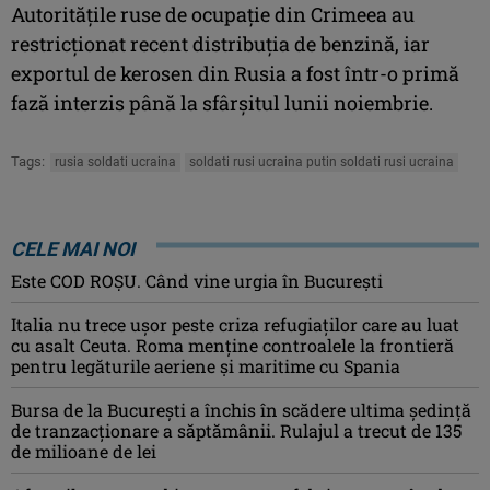
Autorităţile ruse de ocupaţie din Crimeea au
restricţionat recent distribuţia de benzină, iar
exportul de kerosen din Rusia a fost într-o primă
fază interzis până la sfârşitul lunii noiembrie.
Tags:
rusia soldati ucraina
soldati rusi ucraina putin soldati rusi ucraina
CELE MAI NOI
Este COD ROŞU. Când vine urgia în Bucureşti
Italia nu trece ușor peste criza refugiaților care au luat
cu asalt Ceuta. Roma menține controalele la frontieră
pentru legăturile aeriene și maritime cu Spania
Bursa de la București a închis în scădere ultima ședință
de tranzacționare a săptămânii. Rulajul a trecut de 135
de milioane de lei