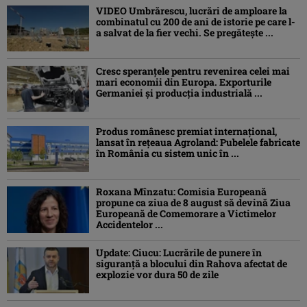
VIDEO Umbrărescu, lucrări de amploare la
combinatul cu 200 de ani de istorie pe care l-
a salvat de la fier vechi. Se pregătește ...
Cresc speranțele pentru revenirea celei mai
mari economii din Europa. Exporturile
Germaniei și producția industrială ...
Produs românesc premiat internațional,
lansat în rețeaua Agroland: Pubelele fabricate
în România cu sistem unic în ...
Roxana Mînzatu: Comisia Europeană
propune ca ziua de 8 august să devină Ziua
Europeană de Comemorare a Victimelor
Accidentelor ...
Update: Ciucu: Lucrările de punere în
siguranță a blocului din Rahova afectat de
explozie vor dura 50 de zile