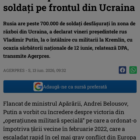
soldați pe frontul din Ucraina
Rusia are peste 700.000 de soldaţi desfăşuraţi în zona de
război din Ucraina, a declarat vineri preşedintele rus
Vladimir Putin, la o întâlnire cu militarii la Kremlin, cu
ocazia sărbătorii naţionale de 12 iunie, relatează DPA,
transmite Agerpres.
AGERPRES
-
S, 13 iun. 2026, 09:32
Adaugă-ne ca sursă preferată
Flancat de ministrul Apărării, Andrei Belousov,
Putin a vorbit cu încredere despre victoria din
„operaţiunea militară specială” pe care a ordonat-o
împotriva ţării vecine în februarie 2022, care a
escaladat rapid în cel mai grav conflict din Europa