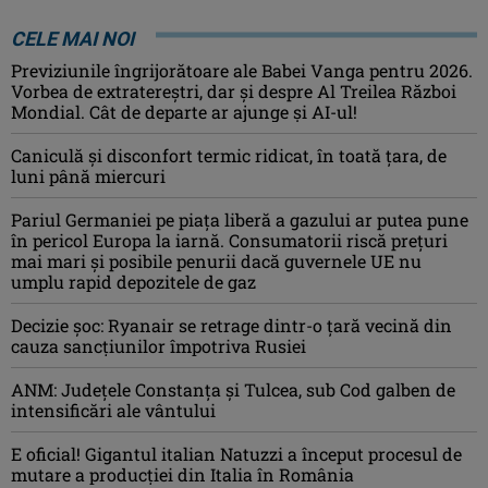
CELE MAI NOI
Previziunile îngrijorătoare ale Babei Vanga pentru 2026.
Vorbea de extratereștri, dar și despre Al Treilea Război
Mondial. Cât de departe ar ajunge și AI-ul!
Caniculă şi disconfort termic ridicat, în toată ţara, de
luni până miercuri
Pariul Germaniei pe piaţa liberă a gazului ar putea pune
în pericol Europa la iarnă. Consumatorii riscă preţuri
mai mari şi posibile penurii dacă guvernele UE nu
umplu rapid depozitele de gaz
Decizie șoc: Ryanair se retrage dintr-o țară vecină din
cauza sancțiunilor împotriva Rusiei
ANM: Judeţele Constanţa şi Tulcea, sub Cod galben de
intensificări ale vântului
E oficial! Gigantul italian Natuzzi a început procesul de
mutare a producției din Italia în România