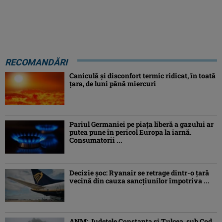
RECOMANDĂRI
Caniculă şi disconfort termic ridicat, în toată
ţara, de luni până miercuri
Pariul Germaniei pe piaţa liberă a gazului ar
putea pune în pericol Europa la iarnă.
Consumatorii ...
Decizie șoc: Ryanair se retrage dintr-o țară
vecină din cauza sancțiunilor împotriva ...
ANM: Judeţele Constanţa şi Tulcea, sub Cod