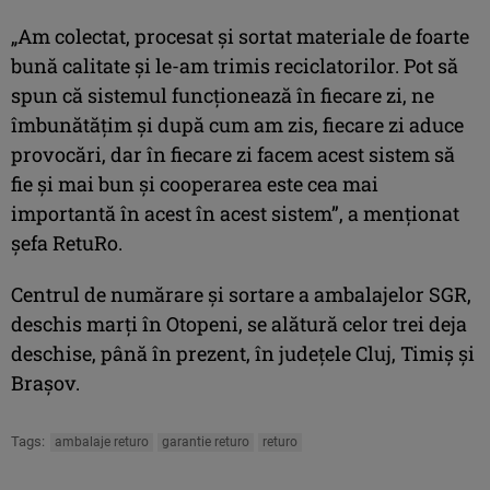
„Am colectat, procesat şi sortat materiale de foarte
bună calitate şi le-am trimis reciclatorilor. Pot să
spun că sistemul funcţionează în fiecare zi, ne
îmbunătăţim şi după cum am zis, fiecare zi aduce
provocări, dar în fiecare zi facem acest sistem să
fie şi mai bun şi cooperarea este cea mai
importantă în acest în acest sistem”, a menţionat
şefa RetuRo.
Centrul de numărare şi sortare a ambalajelor SGR,
deschis marţi în Otopeni, se alătură celor trei deja
deschise, până în prezent, în judeţele Cluj, Timiş şi
Braşov.
Tags:
ambalaje returo
garantie returo
returo