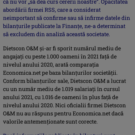
că nu vor „să dea curs cererii noastre”. Opacitatea
abordării firmei RSS, care a considerat
neimportant să confirme sau să infirme datele din
bilanţurile publicate la Finanţe, ne-a determinat
să excludem din analiză această societate.
Dietscon O&M şi-ar fi sporit numărul mediu de
angajaţi cu peste 1.000 oameni în 2021 faţă de
nivelul anului 2020, arată comparaţia
Economica.net pe baza bilanţurilor societăţii.
Conform bilanţurilor sale, Dietscon O&M a lucrat
cu un număr mediu de 1.019 salariaţi în cursul
anului 2021, cu 1.016 de oameni în plus faţă de
nivelul anului 2020. Nici oficialii firmei Dietscon
O&M nu au răspuns pentru Economica.net dacă
valorile antemenţionate sunt corecte.