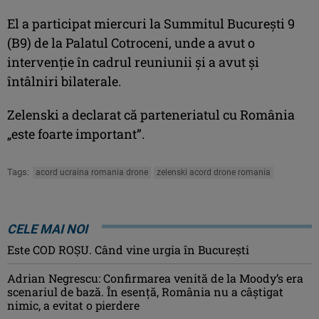
El a participat miercuri la Summitul Bucureşti 9
(B9) de la Palatul Cotroceni, unde a avut o
intervenţie în cadrul reuniunii şi a avut şi
întâlniri bilaterale.
Zelenski a declarat că parteneriatul cu România
„este foarte important”.
Tags:
acord ucraina romania drone
zelenski acord drone romania
CELE MAI NOI
Este COD ROŞU. Când vine urgia în Bucureşti
Adrian Negrescu: Confirmarea venită de la Moody’s era
scenariul de bază. În esenţă, România nu a câştigat
nimic, a evitat o pierdere