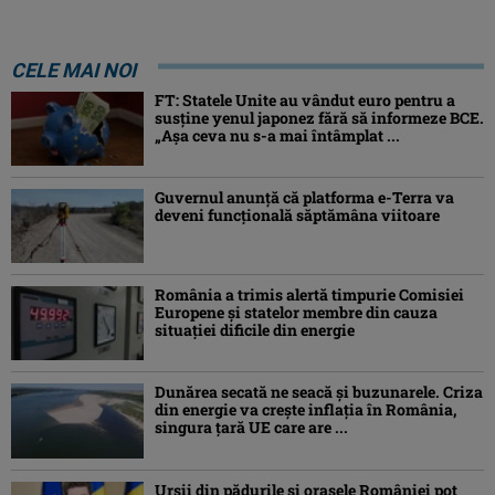
CELE MAI NOI
FT: Statele Unite au vândut euro pentru a
susține yenul japonez fără să informeze BCE.
„Așa ceva nu s-a mai întâmplat ...
Guvernul anunță că platforma e-Terra va
deveni funcţională săptămâna viitoare
România a trimis alertă timpurie Comisiei
Europene și statelor membre din cauza
situației dificile din energie
Dunărea secată ne seacă și buzunarele. Criza
din energie va crește inflația în România,
singura țară UE care are ...
Urșii din pădurile și orașele României pot