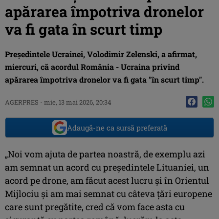
apărarea împotriva dronelor
va fi gata în scurt timp
Preşedintele Ucrainei, Volodimir Zelenski, a afirmat,
miercuri, că acordul România - Ucraina privind
apărarea împotriva dronelor va fi gata "în scurt timp".
AGERPRES
-
mie, 13 mai 2026, 20:34
Adaugă-ne ca sursă preferată
„Noi vom ajuta de partea noastră, de exemplu azi
am semnat un acord cu preşedintele Lituaniei, un
acord pe drone, am făcut acest lucru şi în Orientul
Mijlociu şi am mai semnat cu câteva ţări europene
care sunt pregătite, cred că vom face asta cu