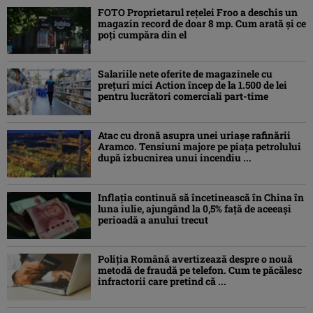
FOTO Proprietarul rețelei Froo a deschis un
magazin record de doar 8 mp. Cum arată și ce
poți cumpăra din el
Salariile nete oferite de magazinele cu
prețuri mici Action încep de la 1.500 de lei
pentru lucrători comerciali part-time
Atac cu dronă asupra unei uriașe rafinării
Aramco. Tensiuni majore pe piața petrolului
după izbucnirea unui incendiu ...
Inflaţia continuă să încetinească în China în
luna iulie, ajungând la 0,5% faţă de aceeaşi
perioadă a anului trecut
Poliția Română avertizează despre o nouă
metodă de fraudă pe telefon. Cum te păcălesc
infractorii care pretind că ...