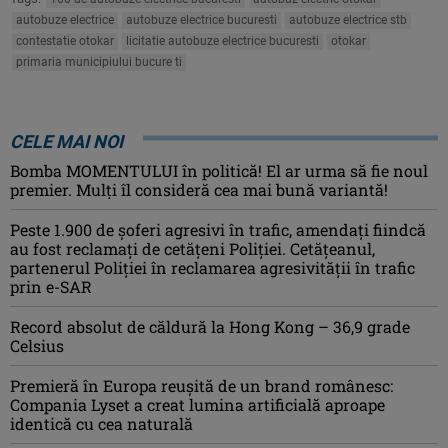
autobuze electrice
autobuze electrice bucuresti
autobuze electrice stb
contestatie otokar
licitatie autobuze electrice bucuresti
otokar
primaria municipiului bucure ti
CELE MAI NOI
Bomba MOMENTULUI în politică! El ar urma să fie noul
premier. Mulți îl consideră cea mai bună variantă!
Peste 1.900 de şoferi agresivi în trafic, amendaţi fiindcă
au fost reclamaţi de cetăţeni Poliţiei. Cetăţeanul,
partenerul Poliţiei în reclamarea agresivităţii în trafic
prin e-SAR
Record absolut de căldură la Hong Kong – 36,9 grade
Celsius
Premieră în Europa reușită de un brand românesc:
Compania Lyset a creat lumina artificială aproape
identică cu cea naturală