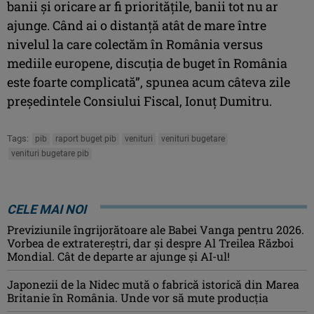
banii și oricare ar fi prioritățile, banii tot nu ar
ajunge. Când ai o distanță atât de mare între
nivelul la care colectăm în România versus
mediile europene, discuția de buget în România
este foarte complicată”, spunea acum câteva zile
preşedintele Consiului Fiscal, Ionuţ Dumitru.
Tags:
pib
raport buget pib
venituri
venituri bugetare
venituri bugetare pib
CELE MAI NOI
Previziunile îngrijorătoare ale Babei Vanga pentru 2026.
Vorbea de extratereștri, dar și despre Al Treilea Război
Mondial. Cât de departe ar ajunge și AI-ul!
Japonezii de la Nidec mută o fabrică istorică din Marea
Britanie în România. Unde vor să mute producția