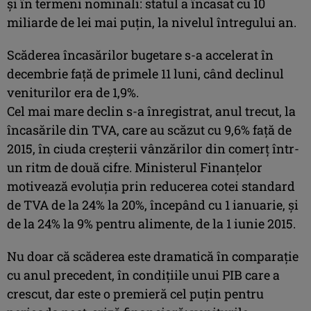
şi în termeni nominali: statul a încasat cu 10
miliarde de lei mai puţin, la nivelul întregului an.
Scăderea încasărilor bugetare s-a accelerat în
decembrie faţă de primele 11 luni, când declinul
veniturilor era de 1,9%.
Cel mai mare declin s-a înregistrat, anul trecut, la
încasările din TVA, care au scăzut cu 9,6% faţă de
2015, în ciuda creşterii vânzărilor din comerţ într-
un ritm de două cifre. Ministerul Finanţelor
motivează evoluţia prin reducerea cotei standard
de TVA de la 24% la 20%, începând cu 1 ianuarie, şi
de la 24% la 9% pentru alimente, de la 1 iunie 2015.
Nu doar că scăderea este dramatică în comparaţie
cu anul precedent, în condiţiile unui PIB care a
crescut, dar este o premieră cel puţin pentru