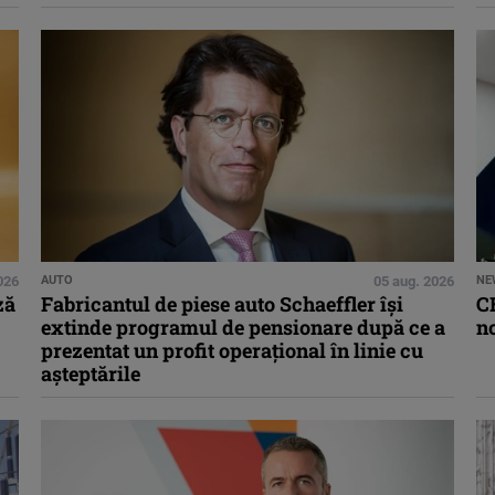
026
AUTO
05 aug. 2026
NE
ză
Fabricantul de piese auto Schaeffler își
CE
extinde programul de pensionare după ce a
no
prezentat un profit operațional în linie cu
așteptările