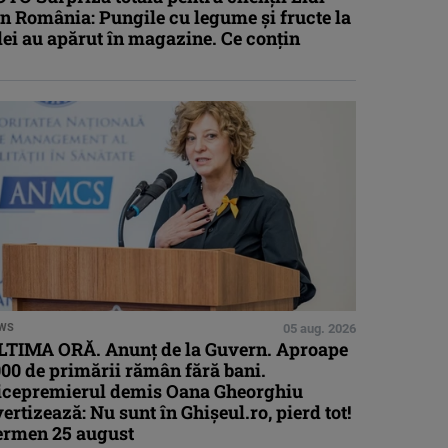
n România: Pungile cu legume și fructe la
lei au apărut în magazine. Ce conțin
WS
05 aug. 2026
LTIMA ORĂ. Anunț de la Guvern. Aproape
00 de primării rămân fără bani.
icepremierul demis Oana Gheorghiu
ertizează: Nu sunt în Ghișeul.ro, pierd tot!
ermen 25 august