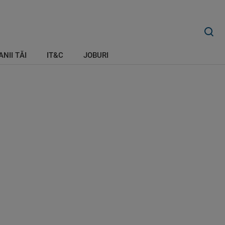
ANII TĂI
IT&C
JOBURI