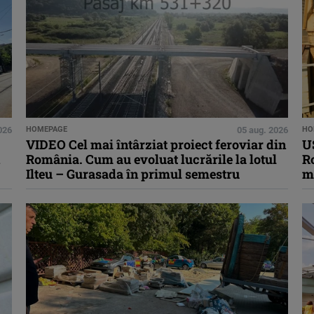
026
HOMEPAGE
05 aug. 2026
HO
VIDEO Cel mai întârziat proiect feroviar din
U
România. Cum au evoluat lucrările la lotul
Ro
Ilteu – Gurasada în primul semestru
m