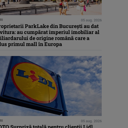
RI
05 aug. 2026
oprietarii ParkLake din București au dat
vitura: au cumpărat imperiul imobiliar al
iliardarului de origine română care a
dus primul mall în Europa
RI
05 aug. 2026
TO Surpriză totală pentru clienții Lidl