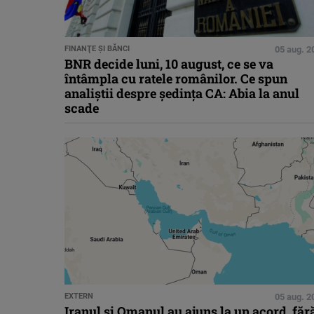
FINANŢE ŞI BĂNCI
05 aug. 2
BNR decide luni, 10 august, ce se va
întâmpla cu ratele românilor. Ce spun
analiștii despre ședința CA: Abia la anul
scade
EXTERN
05 aug. 2
Iranul și Omanul au ajuns la un acord, făr