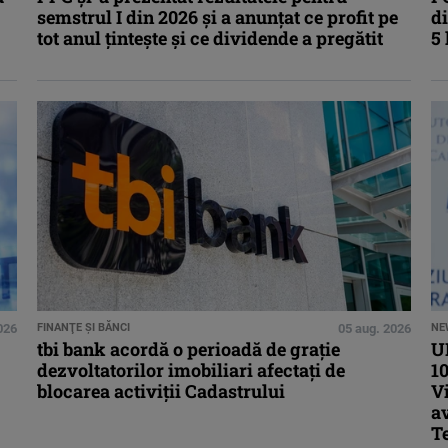
semstrul I din 2026 și a anunțat ce profit pe
di
tot anul țintește și ce dividende a pregătit
5 
026
FINANŢE ŞI BĂNCI
05 aug. 2026
NE
tbi bank acordă o perioadă de grație
U
dezvoltatorilor imobiliari afectați de
10
blocarea activiții Cadastrului
V
av
T