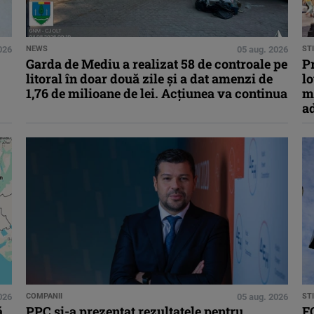
026
NEWS
05 aug. 2026
STI
Garda de Mediu a realizat 58 de controale pe
Pr
litoral în doar două zile și a dat amenzi de
lo
1,76 de milioane de lei. Acțiunea va continua
m
a
026
COMPANII
05 aug. 2026
STI
ă
PPC și-a prezentat rezultatele pentru
FO