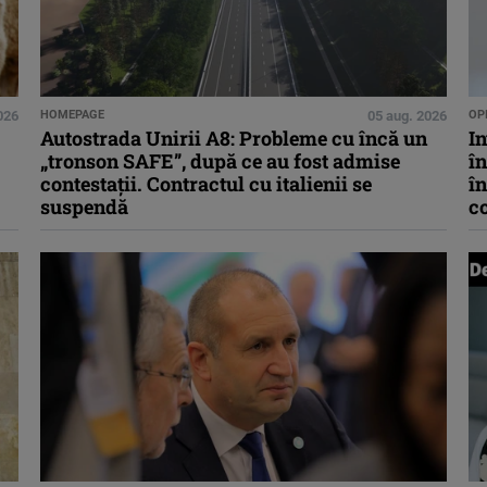
026
HOMEPAGE
05 aug. 2026
OPI
Autostrada Unirii A8: Probleme cu încă un
In
„tronson SAFE”, după ce au fost admise
în
contestații. Contractul cu italienii se
în
suspendă
co