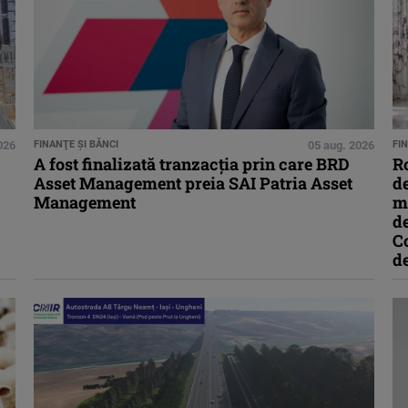
026
FINANŢE ŞI BĂNCI
05 aug. 2026
FI
A fost finalizată tranzacția prin care BRD
R
Asset Management preia SAI Patria Asset
d
Management
mi
de
Co
de