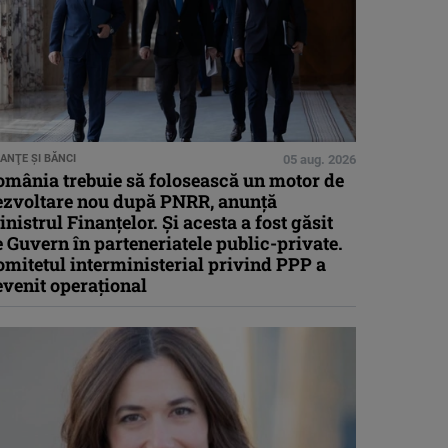
NANŢE ŞI BĂNCI
05 aug. 2026
omânia trebuie să folosească un motor de
ezvoltare nou după PNRR, anunță
nistrul Finanțelor. Și acesta a fost găsit
 Guvern în parteneriatele public-private.
mitetul interministerial privind PPP a
venit operațional