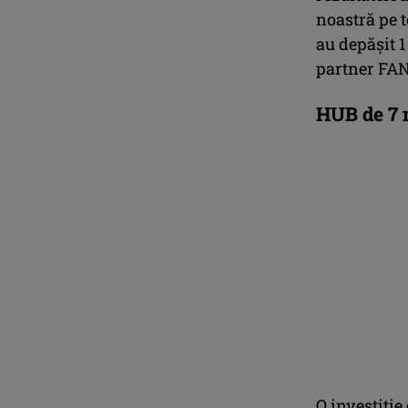
noastră pe t
au depășit 1
partner FAN
HUB de 7 
O investiție