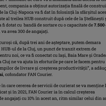
nt, compania a obținut autorizația finală de construi
e la Cluj-Napoca va fi dat în folosință la sfârșitul ace
ste al treilea HUB construit după cele de la Ștefănești 
a fi dotat cu bandă de sortare cu o capacitate de
7.500
i va avea 300 de angajați.
uroși că, după trei ani de așteptare, putem demara
n HUB-ul de la Cluj, un punct de tranzit extrem de
ntru noi, ce va fi conectat cu Iași, Baia Mare și Orade
 Cluj ne va ajuta în eforturile pe care le facem pentru
mpilor de livrare și creșterea productivității”, a adău
ai
, cofondator FAN Courier.
e în care cererea de servicii de curierat se va menține 
icat și în 2021, FAN Courier ia în calcul creșterea
 angajați cu 10% în acest an, ritm similar celui din 