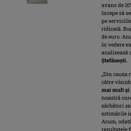
avans de 10%
începe să s
pe servicii
ridicată. Bu
de euro. Anu
în vedere e
analizează 
Ștefănești.
„Din cauza r
către vânzăr
mai mult și 
noastră cure
sărbători s
estimările i
Acum, odată 
rezultatele 