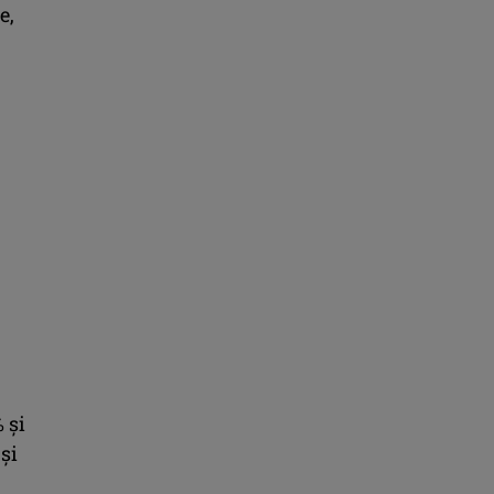
e,
 și
 și