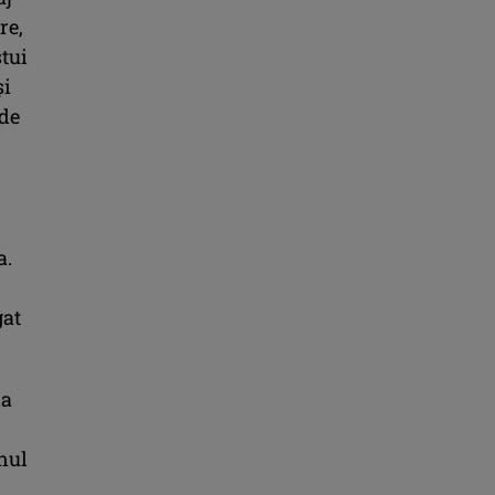
re,
stui
și
de
a.
gat
la
anul