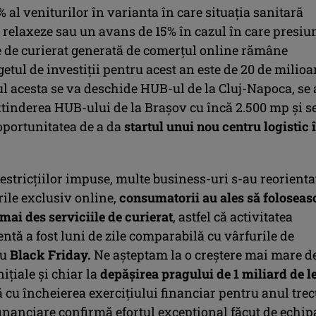
 al veniturilor în varianta în care situația sanitară
e relaxeze sau un avans de 15% în cazul în care presiu
le de curierat generată de comerțul online rămâne
getul de investiții pentru acest an este de 20 de milio
l acesta se va deschide HUB-ul de la Cluj-Napoca, se 
xtinderea HUB-ului de la Brașov cu încă 2.500 mp și s
oportunitatea de a da
startul unui nou centru logistic 
estricțiilor impuse, multe business-uri s-au reorienta
ile exclusiv online,
consumatorii au ales să foloseas
mai des serviciile de curierat
, astfel că activitatea
ntă a fost luni de zile comparabilă cu vârfurile de
au
Black Friday.
Ne așteptam la o creștere mai mare d
nițiale și chiar la
depășirea pragului de 1 miliard de le
cu încheierea exercițiului financiar pentru anul trec
financiare confirmă efortul excepțional făcut de echip