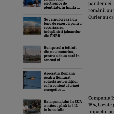
pandemiei. 
electronice de
identitate, în limita ...
românii au 
Curier au cr
Guvernul crează un
fond de rezervă pentru
securizarea
îndeplinirii jaloanelor
din PNRR
Rompetrol a ieftinit
din nou motorina,
pentru a doua oară în
aceeași zi
Asociaţia Română
pentru Iluminat
solicită autorităților
ca în contextul crizei
energetice ...
Compania își
Rata șomajului în SUA
15%, bazate 
a scăzut până la 4,1%
în luna iulie
impactul ace