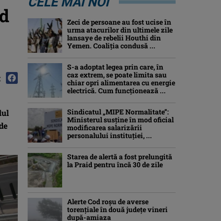
CELE MAI NOI
rd
Zeci de persoane au fost ucise în
urma atacurilor din ultimele zile
lansaye de rebelii Houthi din
Yemen. Coaliția condusă ...
S-a adoptat legea prin care, în
caz extrem, se poate limita sau
:
chiar opri alimentarea cu energie
electrică. Cum funcționează ...
Sindicatul „MIPE Normalitate”:
lul
Ministerul susține în mod oficial
 de
modificarea salarizării
personalului instituției, ...
Starea de alertă a fost prelungită
la Praid pentru încă 30 de zile
Alerte Cod roşu de averse
torenţiale în două județe vineri
după-amiaza