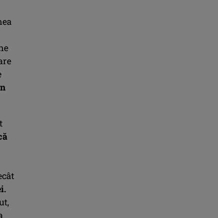
nea
ane
are
e
în
t
că
ecât
i.
ut,
a