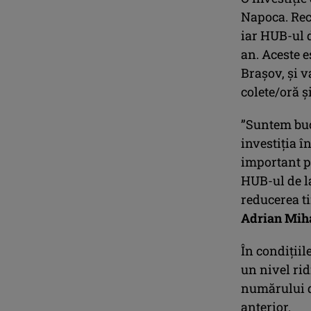
Napoca. Rece
iar HUB-ul d
an. Aceste e
Brașov, și v
colete/oră ș
”Suntem buc
investiția î
important pe
HUB-ul de la
reducerea ti
Adrian Mih
În condițiil
un nivel rid
numărului de
anterior.