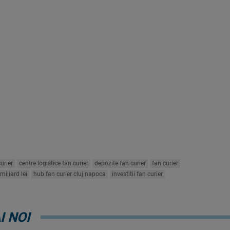
urier
centre logistice fan curier
depozite fan curier
fan curier
miliard lei
hub fan curier cluj napoca
investitii fan curier
I NOI