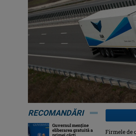
RECOMANDĂRI
Guvernul menține
eliberarea gratuită a
Firmele de 
primei cărţi