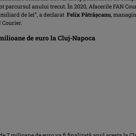
ot parcursul anului trecut. În 2020, Afacerile FAN Cou
 miliard de lei”, a declarat
Felix Pătrășcanu
, managi
 Courier.
milioane de euro la Cluj-Napoca
 de 7 milioane de euro va fi finalizată anul acesta la Cl