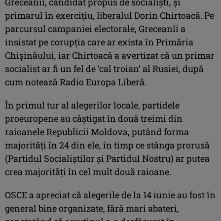
Greceanîi, candidat propus de socialişti, şi
primarul în exerciţiu, liberalul Dorin Chirtoacă. Pe
parcursul campaniei electorale, Greceanîi a
insistat pe corupţia care ar exista în Primăria
Chişinăului, iar Chirtoacă a avertizat că un primar
socialist ar fi un fel de ‘cal troian’ al Rusiei, după
cum notează Radio Europa Liberă.
În primul tur al alegerilor locale, partidele
proeuropene au câştigat în două treimi din
raioanele Republicii Moldova, putând forma
majorităţi în 24 din ele, în timp ce stânga prorusă
(Partidul Socialiştilor şi Partidul Nostru) ar putea
crea majorităţi în cel mult două raioane.
OSCE a apreciat că alegerile de la 14 iunie au fost în
general bine organizate, fără mari abateri,