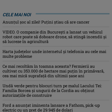
CELE MAI NOI
Anunţul şoc al zilei! Puţini ştiau că are cancer
VIDEO. O companie din București a lansat un vehicul
robot care poate să doboare drone, să stingă incendii și
să lucreze în agricultură
Harta județelor unde internetul și telefonia au cele mai
multe probleme
Ce mai recoltăm în toamna aceasta? Fermierii au
cultivat cu 353.000 de hectare mai puțin în primăvară,
cea mai mică suprafață din ultimii șase ani
Undă verde pentru blocuri turn pe malul Lacului Tei:
Familia Borcea și ungurii de la Cordia au obținut
autorizațiile de construire
Ford a anunțat iminenta lansare a Fathom, pick-up
electric cu un preț de 29.945 de dolari