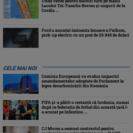
Undă verde pentru blocuri turn pe malul
Lacului Tei: Familia Borcea și ungurii de la
Cordia ...
Ford a anunțat iminenta lansare a Fathom,
pick-up electric cu un preț de 29.945 de dolari
CELE MAI NOI
Comisia Europeană va evalua impactul
amendamentelor adoptate de Parlament la
legea decarbonizării din România
FIFA și-a plătit o restanță că Iordania, numai
după ce federația de fotbal din această țară l-
a acuzat pe Infantino ...
CJ Mureș a semnat contractul pentru