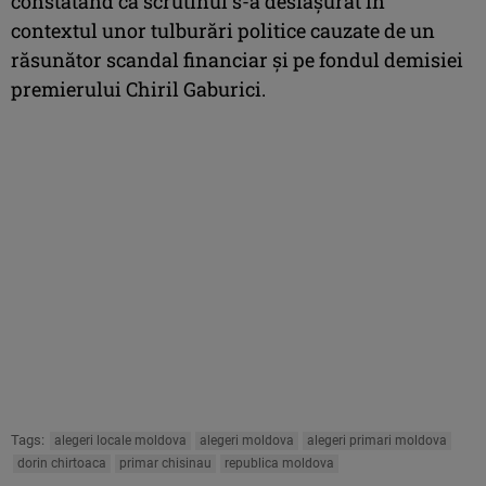
constatând că scrutinul s-a desfăşurat în
contextul unor tulburări politice cauzate de un
răsunător scandal financiar şi pe fondul demisiei
premierului Chiril Gaburici.
Tags:
alegeri locale moldova
alegeri moldova
alegeri primari moldova
dorin chirtoaca
primar chisinau
republica moldova