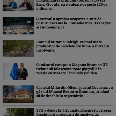
modernizarea primului tronson a DJ 153
Ernei-Sovata, cu o valoare de peste 225 de
milioane ...
Guvernul a aprobat ocuparea a sute de
posturi vacante la Transelectrica, Transgaz
și Hidroelectrica
Brandul britanic Raleigh, cel mai mare
producător de biciclete din lume, a intrat în
insolvență
Comisarul european Magnus Brunner: UE
trebuie să folosească toate pârghiile în
relația cu Marocul, inclusiv politica ...
Castelul Miko din Olteni, județul Covasna, va
găzdui Muzeul Ecvestru Secuiesc, urmând
să fie deschis în septembrie. ...
STB a depus la Tribunalul București cererea
deschiderii procedurii de insolvență.