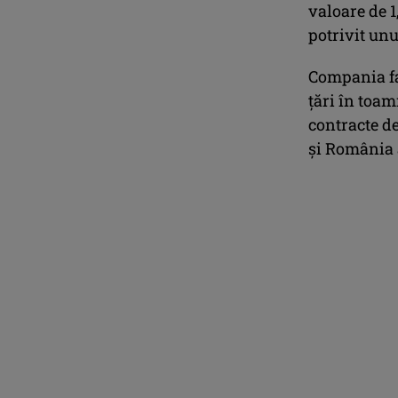
valoare de 1
potrivit unu
Compania fa
ţări în toa
contracte de
şi România a