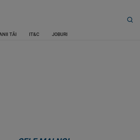
ANII TĂI
IT&C
JOBURI