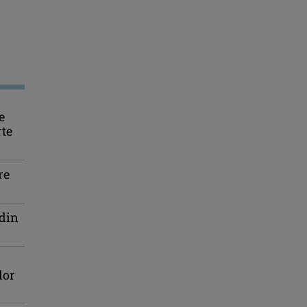
e
rte
re
 din
lor