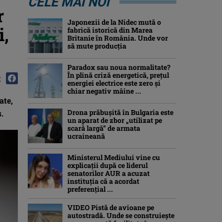
CELE MAI NOI
r
Japonezii de la Nidec mută o
i,
fabrică istorică din Marea
Britanie în România. Unde vor
să mute producția
Paradox sau noua normalitate?
În plină criză energetică, prețul
:
energiei electrice este zero și
chiar negativ mâine ...
ate,
Drona prăbuşită în Bulgaria este
.
un aparat de zbor „utilizat pe
scară largă” de armata
ucraineană
Ministerul Mediului vine cu
explicații după ce liderul
senatorilor AUR a acuzat
instituția că a acordat
preferențial ...
VIDEO Pistă de avioane pe
autostradă. Unde se construiește