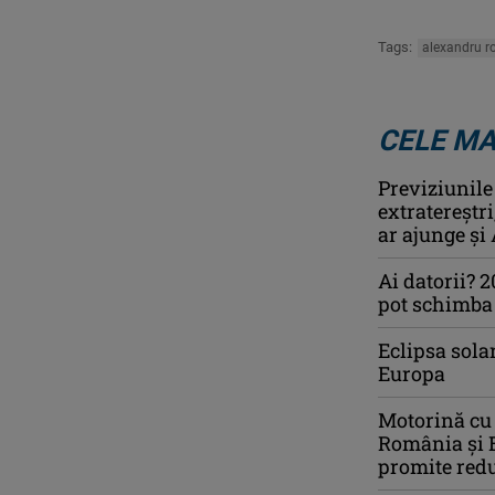
Tags:
alexandru r
CELE MA
Previziunile
extratereștr
ar ajunge și 
Ai datorii? 
pot schimba r
Eclipsa sola
Europa
Motorină cu s
România și B
promite redu