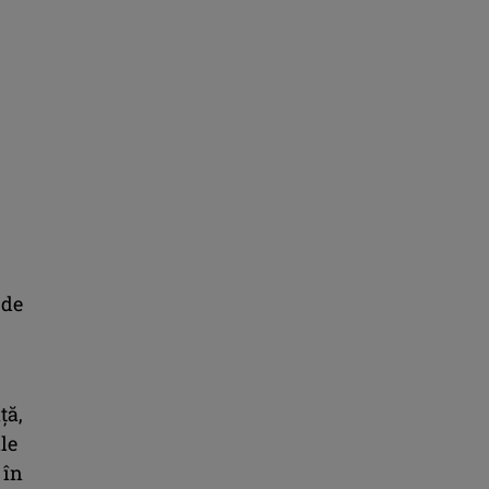
 de
ţă,
le
 în