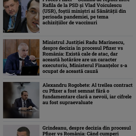
Rafila de la PSD şi Vlad Voiculescu
(USR), foştii miniştri ai Sănătăţii din
perioada pandemiei, pe tema
achizițiilor de vaccinuri
Ministrul Justiției Radu Marinescu,
despre decizia în procesul Pfizer vs
România: Există cale de atac, dar
această hotărâre are un caracter
executoriu, Ministerul Finanțelor s-a
ocupat de această cauză
Alexandru Rogobete: Al treilea contract
cu Pfizer a fost semnat fără o
fundamentare clară a nevoii, iar cifrele
au fost supraevaluate
Grindeanu, despre decizia din procesul
Pfizer vs România: Când cumperi