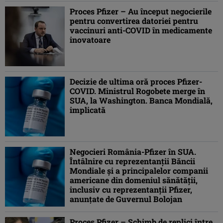
Proces Pfizer – Au început negocierile
pentru convertirea datoriei pentru
vaccinuri anti-COVID în medicamente
inovatoare
Decizie de ultima oră proces Pfizer-
COVID. Ministrul Rogobete merge în
SUA, la Washington. Banca Mondială,
implicată
Negocieri România-Pfizer în SUA.
Întâlnire cu reprezentanţii Băncii
Mondiale şi a principalelor companii
americane din domeniul sănătăţii,
inclusiv cu reprezentanţii Pfizer,
anunţate de Guvernul Bolojan
Proces Pfizer – Schimb de replici între