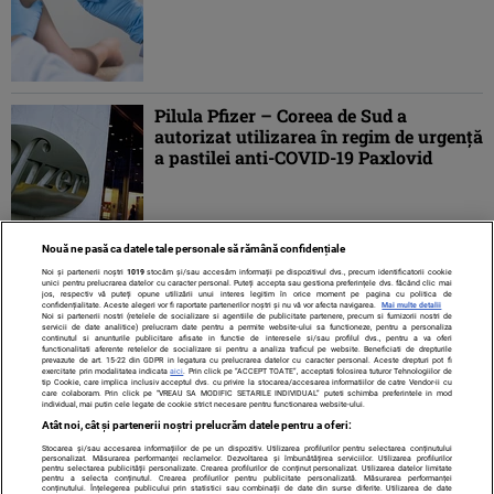
Pilula Pfizer – Coreea de Sud a
autorizat utilizarea în regim de urgenţă
a pastilei anti-COVID-19 Paxlovid
Nouă ne pasă ca datele tale personale să rămână confidențiale
1
2
3
4
5
...
»
ULTIMA »
Noi și partenerii noștri
1019
stocăm și/sau accesăm informații pe dispozitivul dvs., precum identificatorii cookie
unici pentru prelucrarea datelor cu caracter personal. Puteți accepta sau gestiona preferințele dvs. făcând clic mai
jos, respectiv vă puteți opune utilizării unui interes legitim în orice moment pe pagina cu politica de
confidențialitate. Aceste alegeri vor fi raportate partenerilor noștri și nu vă vor afecta navigarea.
Mai multe detalii
Noi si partenerii nostri (retelele de socializare si agentiile de publicitate partenere, precum si furnizorii nostri de
servicii de date analitice) prelucram date pentru a permite website-ului sa functioneze, pentru a personaliza
continutul si anunturile publicitare afisate in functie de interesele si/sau profilul dvs., pentru a va oferi
functionalitati aferente retelelor de socializare si pentru a analiza traficul pe website. Beneficiati de drepturile
prevazute de art. 15-22 din GDPR in legatura cu prelucrarea datelor cu caracter personal. Aceste drepturi pot fi
exercitate prin modalitatea indicata
aici
. Prin click pe “ACCEPT TOATE”, acceptati folosirea tuturor Tehnologiilor de
tip Cookie, care implica inclusiv acceptul dvs. cu privire la stocarea/accesarea informatiilor de catre Vendor-ii cu
care colaboram. Prin click pe “VREAU SA MODIFIC SETARILE INDIVIDUAL” puteti schimba preferintele in mod
individual, mai putin cele legate de cookie strict necesare pentru functionarea website-ului.
Atât noi, cât și partenerii noștri prelucrăm datele pentru a oferi:
Stocarea și/sau accesarea informațiilor de pe un dispozitiv. Utilizarea profilurilor pentru selectarea conținutului
Contact
Despre noi
Termeni și condiții
personalizat. Măsurarea performanței reclamelor. Dezvoltarea și îmbunătățirea serviciilor. Utilizarea profilurilor
pentru selectarea publicității personalizate. Crearea profilurilor de conținut personalizat. Utilizarea datelor limitate
pentru a selecta conținutul. Crearea profilurilor pentru publicitate personalizată. Măsurarea performanței
conținutului. Înțelegerea publicului prin statistici sau combinații de date din surse diferite. Utilizarea de date