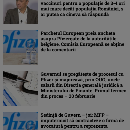
vaccinuri pentru o populaţie de 3-4 ori
mai mare decât populaţia României, s-
ar putea ca cineva să răspundă
Parchetul European preia ancheta
asupra Pfizergate de la autorităţile
belgiene. Comisia Europeană se abţine
de la comentarii
Guvernul se pregăteşte de procesul cu
Pfizer şi majorează, prin OUG, unele
salarii din Direcţia generală juridică a
Ministerului de Finanţe. Primul termen
din proces – 20 februarie
Şedinţă de Guvern – joi: MFP –
împuternicit să contracteze o firmă de
avocatură pentru a reprezenta