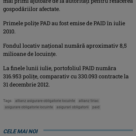
mai primi ajutoare de la autorităţi pentru refacerea
gospodăriilor afectate.
Primele poliţe PAD au fost emise de PAID în iulie
2010.
Fondul locativ naţional numără aproximativ 8,5
milioane de locuinţe.
La finele lunii iulie, portofoliul PAID număra
316.953 poliţe, comparativ cu 330.093 contracte la
31 decembrie 2012.
Tags:
allianz asigurare obligatorie locuinte
allianz tiriac
asigurare obligatorie locuinte
asigurari obligatorii
paid
CELE MAI NOI