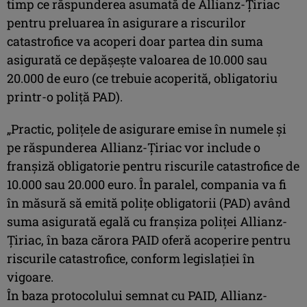
timp ce răspunderea asumată de Allianz-Ţiriac
pentru preluarea în asigurare a riscurilor
catastrofice va acoperi doar partea din suma
asigurată ce depăşeşte valoarea de 10.000 sau
20.000 de euro (ce trebuie acoperită, obligatoriu
printr-o poliţă PAD).
„Practic, poliţele de asigurare emise în numele şi
pe răspunderea Allianz-Ţiriac vor include o
franşiză obligatorie pentru riscurile catastrofice de
10.000 sau 20.000 euro. În paralel, compania va fi
în măsură să emită poliţe obligatorii (PAD) având
suma asigurată egală cu franşiza poliţei Allianz-
Ţiriac, în baza cărora PAID oferă acoperire pentru
riscurile catastrofice, conform legislaţiei în
vigoare.
În baza protocolului semnat cu PAID, Allianz-