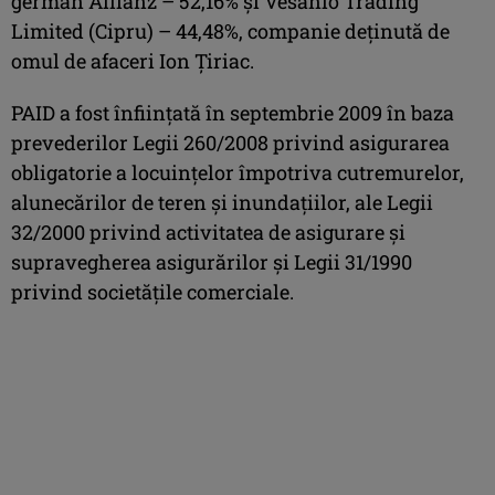
german Allianz – 52,16% şi Vesanio Trading
Limited (Cipru) – 44,48%, companie deţinută de
omul de afaceri Ion Ţiriac.
PAID a fost înfiinţată în septembrie 2009 în baza
prevederilor Legii 260/2008 privind asigurarea
obligatorie a locuinţelor împotriva cutremurelor,
alunecărilor de teren şi inundaţiilor, ale Legii
32/2000 privind activitatea de asigurare şi
supravegherea asigurărilor şi Legii 31/1990
privind societăţile comerciale.