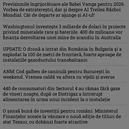
Previziunile îngrijorătoare ale Babei Vanga pentru 2026.
Vorbea de extratereștri, dar și despre Al Treilea Război
Mondial. Cât de departe ar ajunge și AI-ul!
Washingtonul investește 3 miliarde de dolari în proiecte
privind mineralele rare și bateriile. 400 de milioane vor
finanța dezvoltarea unei mine de scandiu în Australia
UPDATE: O dronă a intrat din România în Bulgaria şi a
explodat la 100 de metri de frontieră, foarte aproape de
instalațiile gazoductului transbalcanic
ANM: Cod galben de caniculă pentru București în
weekend. Vremea caldă va altera cu vijelii și averse
440 de consumatori din Sectorul 4 au rămas fără gaze
de vineri noapte, după ce Distrigaz a întrerupt
alimentarea în urma unui incident la o instalație
O șansă bună de investiții pentru români. Ministerul
Finanțelor scoate la vânzare o nouă ediție de titluri de
stat Tezaur, cu dobânzi foarte atractive