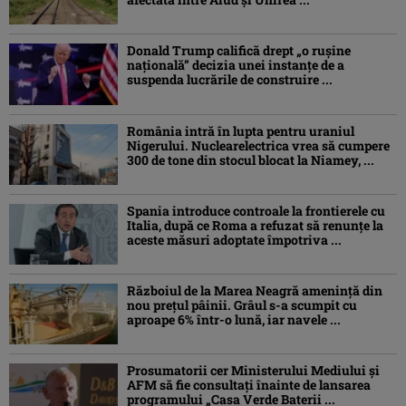
Donald Trump califică drept „o ruşine
naţională” decizia unei instanțe de a
suspenda lucrările de construire ...
România intră în lupta pentru uraniul
Nigerului. Nuclearelectrica vrea să cumpere
300 de tone din stocul blocat la Niamey, ...
Spania introduce controale la frontierele cu
Italia, după ce Roma a refuzat să renunțe la
aceste măsuri adoptate împotriva ...
Războiul de la Marea Neagră amenință din
nou prețul pâinii. Grâul s-a scumpit cu
aproape 6% într-o lună, iar navele ...
Prosumatorii cer Ministerului Mediului și
AFM să fie consultați înainte de lansarea
programului „Casa Verde Baterii ...