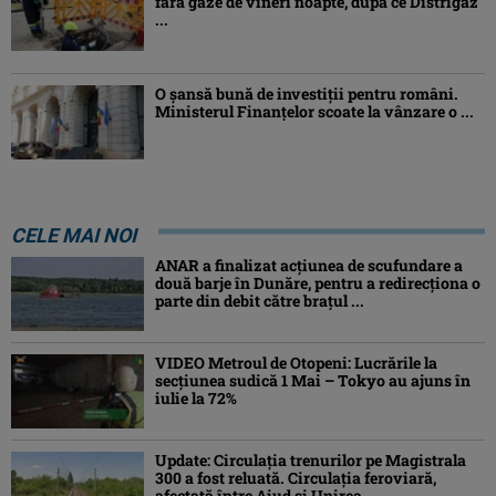
fără gaze de vineri noapte, după ce Distrigaz
...
O șansă bună de investiții pentru români.
Ministerul Finanțelor scoate la vânzare o ...
CELE MAI NOI
ANAR a finalizat acțiunea de scufundare a
două barje în Dunăre, pentru a redirecționa o
parte din debit către brațul ...
VIDEO Metroul de Otopeni: Lucrările la
secțiunea sudică 1 Mai – Tokyo au ajuns în
iulie la 72%
Update: Circulația trenurilor pe Magistrala
300 a fost reluată. Circulația feroviară,
afectată între Aiud şi Unirea ...