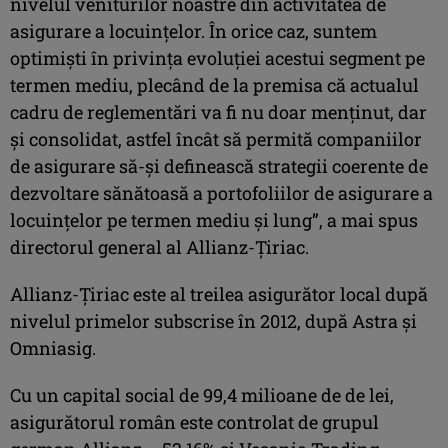
nivelul veniturilor noastre din activitatea de
asigurare a locuinţelor. În orice caz, suntem
optimişti în privinţa evoluţiei acestui segment pe
termen mediu, plecând de la premisa că actualul
cadru de reglementări va fi nu doar menţinut, dar
şi consolidat, astfel încât să permită companiilor
de asigurare să-şi definească strategii coerente de
dezvoltare sănătoasă a portofoliilor de asigurare a
locuinţelor pe termen mediu şi lung”, a mai spus
directorul general al Allianz-Ţiriac.
Allianz-Ţiriac este al treilea asigurător local după
nivelul primelor subscrise în 2012, după Astra şi
Omniasig.
Cu un capital social de 99,4 milioane de de lei,
asigurătorul român este controlat de grupul