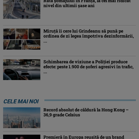
Rata şomajului în Franța, la cel mai ridicat
nivel din ultimii şase ani
Miruţă îi cere lui Grindeanu să pună pe
ordinea de zi legea împotriva dezinformării,
...
Schimbarea de viziune a Poliţiei produce
efecte: peste 1.900 de şoferi agresivi în trafic,
...
CELE MAI NOI
Record absolut de căldură la Hong Kong –
36,9 grade Celsius
Premieră în Europa reușită de un brand