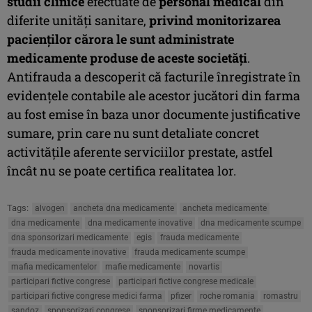
studii clinice
efectuate de
personal medical
din
diferite unităţi sanitare,
privind monitorizarea
pacienţilor cărora le sunt administrate
medicamente produse de aceste societăţi
.
Antifrauda a descoperit că facturile înregistrate în
evidenţele contabile ale acestor jucători din farma
au fost emise în baza unor documente justificative
sumare, prin care nu sunt detaliate concret
activităţile aferente serviciilor prestate, astfel
încât nu se poate certifica realitatea lor.
Tags:
alvogen
ancheta dna medicamente
ancheta medicamente
dna medicamente
dna medicamente inovative
dna medicamente scumpe
dna sponsorizari medicamente
egis
frauda medicamente
frauda medicamente inovative
frauda medicamente scumpe
mafia medicamentelor
mafie medicamente
novartis
participari fictive congrese
participari fictive congrese medicale
participari fictive congrese medici farma
pfizer
roche romania
romastru
sandoz
sponsorizari congrese
sponsorizari firme medicamente