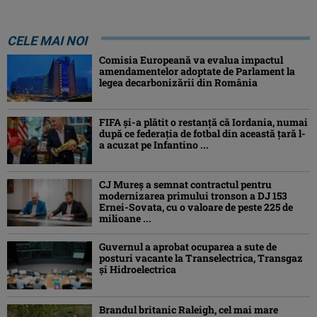
CELE MAI NOI
Comisia Europeană va evalua impactul
amendamentelor adoptate de Parlament la
legea decarbonizării din România
FIFA și-a plătit o restanță că Iordania, numai
după ce federația de fotbal din această țară l-
a acuzat pe Infantino ...
CJ Mureș a semnat contractul pentru
modernizarea primului tronson a DJ 153
Ernei-Sovata, cu o valoare de peste 225 de
milioane ...
Guvernul a aprobat ocuparea a sute de
posturi vacante la Transelectrica, Transgaz
și Hidroelectrica
Brandul britanic Raleigh, cel mai mare