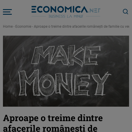
Home
-
Economie
-
Aproape o treime dintre afacerile româneşti de familie cu veni
Aproape o treime dintre
afacerile româneşti de