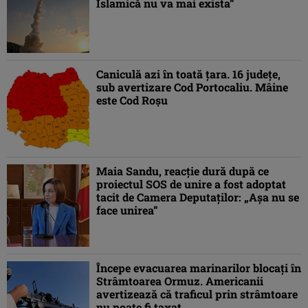
Islamică nu va mai exista”
Caniculă azi în toată țara. 16 județe,
sub avertizare Cod Portocaliu. Mâine
este Cod Roșu
Maia Sandu, reacție dură după ce
proiectul SOS de unire a fost adoptat
tacit de Camera Deputaților: „Așa nu se
face unirea”
Începe evacuarea marinarilor blocați în
Strâmtoarea Ormuz. Americanii
avertizează că traficul prin strâmtoare
nu poate fi taxat