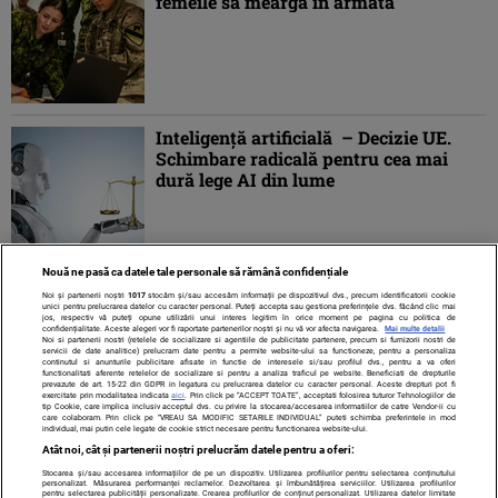
femeile să meargă în armată
Inteligenţă artificială – Decizie UE.
Schimbare radicală pentru cea mai
dură lege AI din lume
Nouă ne pasă ca datele tale personale să rămână confidențiale
1
2
3
»
Noi și partenerii noștri
1017
stocăm și/sau accesăm informații pe dispozitivul dvs., precum identificatorii cookie
unici pentru prelucrarea datelor cu caracter personal. Puteți accepta sau gestiona preferințele dvs. făcând clic mai
jos, respectiv vă puteți opune utilizării unui interes legitim în orice moment pe pagina cu politica de
confidențialitate. Aceste alegeri vor fi raportate partenerilor noștri și nu vă vor afecta navigarea.
Mai multe detalii
Noi si partenerii nostri (retelele de socializare si agentiile de publicitate partenere, precum si furnizorii nostri de
servicii de date analitice) prelucram date pentru a permite website-ului sa functioneze, pentru a personaliza
continutul si anunturile publicitare afisate in functie de interesele si/sau profilul dvs., pentru a va oferi
functionalitati aferente retelelor de socializare si pentru a analiza traficul pe website. Beneficiati de drepturile
prevazute de art. 15-22 din GDPR in legatura cu prelucrarea datelor cu caracter personal. Aceste drepturi pot fi
exercitate prin modalitatea indicata
aici
. Prin click pe “ACCEPT TOATE”, acceptati folosirea tuturor Tehnologiilor de
tip Cookie, care implica inclusiv acceptul dvs. cu privire la stocarea/accesarea informatiilor de catre Vendor-ii cu
care colaboram. Prin click pe “VREAU SA MODIFIC SETARILE INDIVIDUAL” puteti schimba preferintele in mod
individual, mai putin cele legate de cookie strict necesare pentru functionarea website-ului.
Atât noi, cât și partenerii noștri prelucrăm datele pentru a oferi:
Stocarea și/sau accesarea informațiilor de pe un dispozitiv. Utilizarea profilurilor pentru selectarea conținutului
Contact
Despre noi
Termeni și condiții
personalizat. Măsurarea performanței reclamelor. Dezvoltarea și îmbunătățirea serviciilor. Utilizarea profilurilor
pentru selectarea publicității personalizate. Crearea profilurilor de conținut personalizat. Utilizarea datelor limitate