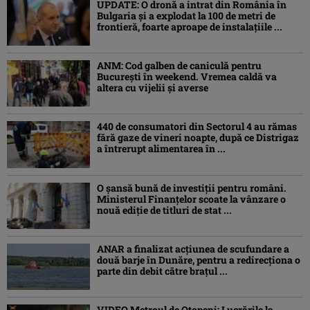
UPDATE: O dronă a intrat din România în
Bulgaria şi a explodat la 100 de metri de
frontieră, foarte aproape de instalațiile ...
ANM: Cod galben de caniculă pentru
București în weekend. Vremea caldă va
altera cu vijelii și averse
440 de consumatori din Sectorul 4 au rămas
fără gaze de vineri noapte, după ce Distrigaz
a întrerupt alimentarea în ...
O șansă bună de investiții pentru români.
Ministerul Finanțelor scoate la vânzare o
nouă ediție de titluri de stat ...
ANAR a finalizat acțiunea de scufundare a
două barje în Dunăre, pentru a redirecționa o
parte din debit către brațul ...
VIDEO Metroul de Otopeni: Lucrările la