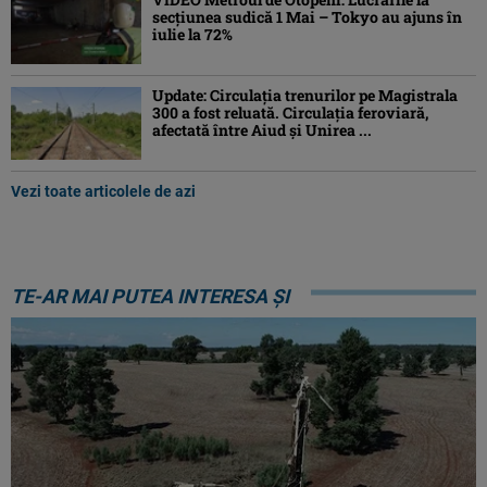
secțiunea sudică 1 Mai – Tokyo au ajuns în
iulie la 72%
Update: Circulația trenurilor pe Magistrala
300 a fost reluată. Circulația feroviară,
afectată între Aiud şi Unirea ...
Vezi toate articolele de azi
TE-AR MAI PUTEA INTERESA ȘI