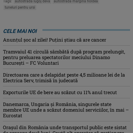
Tags:
autostrada lugoj deva
autostrada margina holdea
tuneluri pentru ursi
CELE MAI NOI
Anunţul şoc al zilei! Puţini ştiau că are cancer
Tramvaiul 41 circulă sâmbătă după program prelungit,
pentru preluarea spectatorilor meciului Dinamo
București – FC Voluntari
Directoarea care a delapidat peste 4,5 milioane lei de la
Electrica Serv, trimisă în judecată
Exporturile UE de bere au scăzut cu 11% anul trecut
Danemarca, Ungaria şi România, singurele state
membre UE unde a scăzut domeniul serviciilor, în mai –
Eurostat
Orașul din România unde transportul public este sistat
de aproape două luni. Caută alt operator să gestioneze