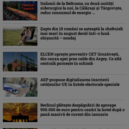
Italienii de la Beltrame, cu două unități
siderurgice la noi, la Călărași și Târgoviște,
reduc consumul de energie ...
Şapte din 10 români se aşteaptă la cheltuieli
mai mari în august decât într-o lună
obişnuită – sondaj
ELCEN oprește preventiv CET Grozăvești,
din cauza apei prea calde din Argeș. Ce altă
centrală pornește în schimb
AEP propune digitalizarea înscrierii
cetăţenilor UE în listele electorale speciale
Berlinul plăteşte despăgubiri de aproape
900.000 de euro pentru cazări la hotel după o
pană masivă de curent din ianuarie