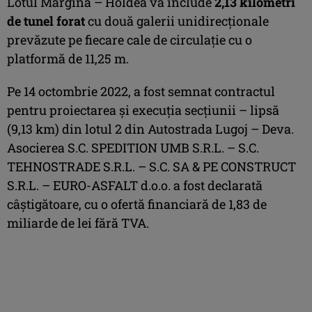
Lotul Margina – Holdea va include
2,13 kilometri
de tunel forat
cu două galerii unidirecționale
prevăzute pe fiecare cale de circulație cu o
platformă de 11,25 m.
Pe 14 octombrie 2022, a fost semnat contractul
pentru proiectarea și execuția secțiunii – lipsă
(9,13 km) din lotul 2 din Autostrada Lugoj – Deva.
Asocierea S.C. SPEDITION UMB S.R.L. – S.C.
TEHNOSTRADE S.R.L. – S.C. SA & PE CONSTRUCT
S.R.L. – EURO-ASFALT d.o.o. a fost declarată
câștigătoare, cu o ofertă financiară de 1,83 de
miliarde de lei fără TVA.