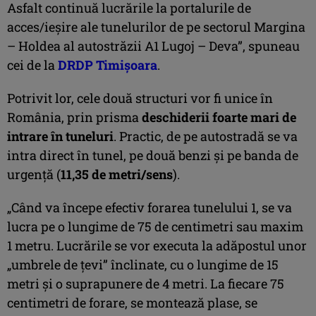
Asfalt continuă lucrările la portalurile de
acces/ieșire ale tunelurilor de pe sectorul Margina
– Holdea al autostrăzii A1 Lugoj – Deva”, spuneau
cei de la
DRDP Timișoara
.
Potrivit lor, cele două structuri vor fi unice în
România, prin prisma
deschiderii foarte mari de
intrare în tuneluri
. Practic, de pe autostradă se va
intra direct în tunel, pe două benzi și pe banda de
urgență (
11,35 de metri/sens
).
„Când va începe efectiv forarea tunelului 1, se va
lucra pe o lungime de 75 de centimetri sau maxim
1 metru. Lucrările se vor executa la adăpostul unor
„umbrele de țevi” înclinate, cu o lungime de 15
metri și o suprapunere de 4 metri. La fiecare 75
centimetri de forare, se montează plase, se