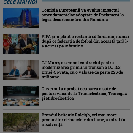
CELE MAI NOI
Comisia Europeană va evalua impactul
amendamentelor adoptate de Parlament la
legea decarbonizării din România
FIFA și-a plătit o restanță că Iordania, numai
după ce federația de fotbal din această țară l-
a acuzat pe Infantino ...
CJ Mureș a semnat contractul pentru
modernizarea primului tronson a DJ 153
Ernei-Sovata, cu o valoare de peste 225 de
milioane ...
Guvernul a aprobat ocuparea a sute de
posturi vacante la Transelectrica, Transgaz
și Hidroelectrica
Brandul britanic Raleigh, cel mai mare
producător de biciclete din lume, a intrat în
insolvență