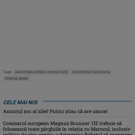
Tags:
autostrada chetani campia turzii
autostrada transilvania
strabag geiger
CELE MAI NOI
Anunţul şoc al zilei! Puţini ştiau că are cancer
Comisarul european Magnus Brunner: UE trebuie să
folosească toate pârghiile în relația cu Marocul, inclusiv
politica de vize, pentru a determina Rabatul să coopereze