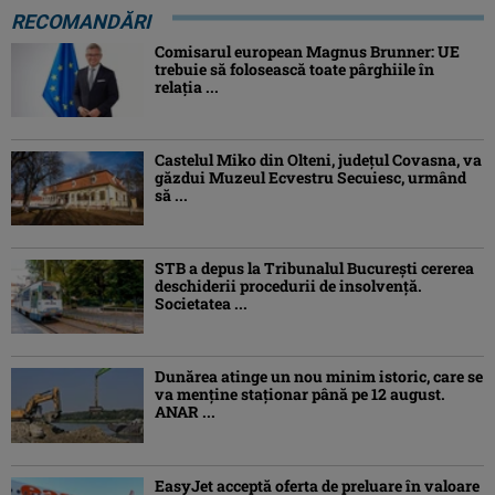
RECOMANDĂRI
Comisarul european Magnus Brunner: UE
trebuie să folosească toate pârghiile în
relația ...
Castelul Miko din Olteni, județul Covasna, va
găzdui Muzeul Ecvestru Secuiesc, urmând
să ...
STB a depus la Tribunalul București cererea
deschiderii procedurii de insolvență.
Societatea ...
Dunărea atinge un nou minim istoric, care se
va menține staționar până pe 12 august.
ANAR ...
EasyJet acceptă oferta de preluare în valoare