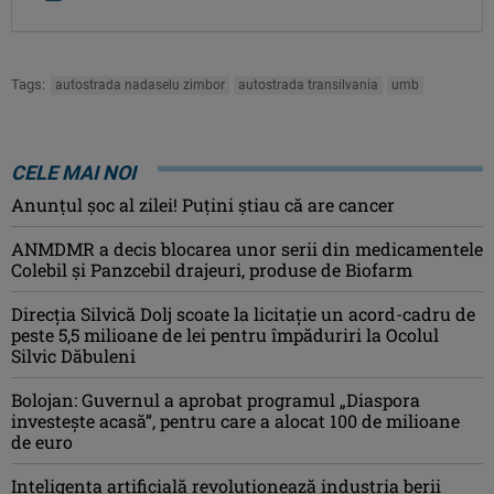
Tags:
autostrada nadaselu zimbor
autostrada transilvania
umb
CELE MAI NOI
Anunţul şoc al zilei! Puţini ştiau că are cancer
ANMDMR a decis blocarea unor serii din medicamentele
Colebil și Panzcebil drajeuri, produse de Biofarm
Direcția Silvică Dolj scoate la licitație un acord-cadru de
peste 5,5 milioane de lei pentru împăduriri la Ocolul
Silvic Dăbuleni
Bolojan: Guvernul a aprobat programul „Diaspora
investeşte acasă”, pentru care a alocat 100 de milioane
de euro
Inteligența artificială revoluționează industria berii