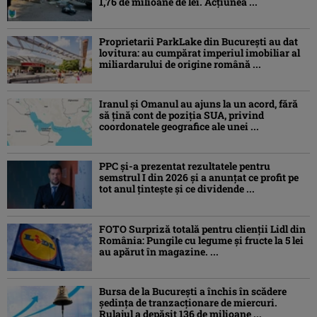
1,76 de milioane de lei. Acțiunea ...
Proprietarii ParkLake din București au dat
lovitura: au cumpărat imperiul imobiliar al
miliardarului de origine română ...
Iranul și Omanul au ajuns la un acord, fără
să țină cont de poziția SUA, privind
coordonatele geografice ale unei ...
PPC și-a prezentat rezultatele pentru
semstrul I din 2026 și a anunțat ce profit pe
tot anul țintește și ce dividende ...
FOTO Surpriză totală pentru clienții Lidl din
România: Pungile cu legume și fructe la 5 lei
au apărut în magazine. ...
Bursa de la București a închis în scădere
ședința de tranzacționare de miercuri.
Rulajul a depășit 136 de milioane ...