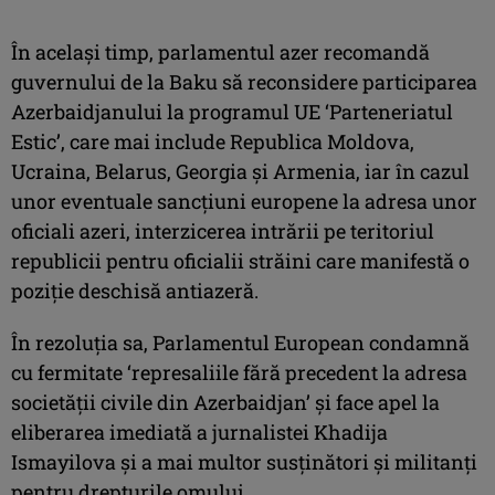
În acelaşi timp, parlamentul azer recomandă
guvernului de la Baku să reconsidere participarea
Azerbaidjanului la programul UE ‘Parteneriatul
Estic’, care mai include Republica Moldova,
Ucraina, Belarus, Georgia şi Armenia, iar în cazul
unor eventuale sancţiuni europene la adresa unor
oficiali azeri, interzicerea intrării pe teritoriul
republicii pentru oficialii străini care manifestă o
poziţie deschisă antiazeră.
În rezoluţia sa, Parlamentul European condamnă
cu fermitate ‘represaliile fără precedent la adresa
societăţii civile din Azerbaidjan’ şi face apel la
eliberarea imediată a jurnalistei Khadija
Ismayilova şi a mai multor susţinători şi militanţi
pentru drepturile omului.