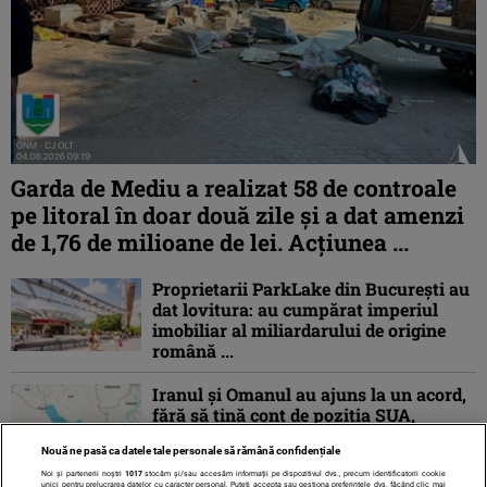
Garda de Mediu a realizat 58 de controale
pe litoral în doar două zile și a dat amenzi
de 1,76 de milioane de lei. Acțiunea ...
Proprietarii ParkLake din București au
dat lovitura: au cumpărat imperiul
imobiliar al miliardarului de origine
română ...
Iranul și Omanul au ajuns la un acord,
fără să țină cont de poziția SUA,
privind coordonatele geografice ale
Nouă ne pasă ca datele tale personale să rămână confidențiale
unei ...
Noi și partenerii noștri
1017
stocăm și/sau accesăm informații pe dispozitivul dvs., precum identificatorii cookie
unici pentru prelucrarea datelor cu caracter personal. Puteți accepta sau gestiona preferințele dvs. făcând clic mai