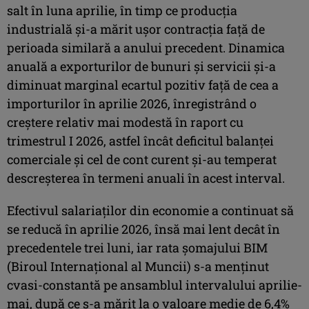
salt în luna aprilie, în timp ce producţia
industrială şi-a mărit uşor contracţia faţă de
perioada similară a anului precedent. Dinamica
anuală a exporturilor de bunuri şi servicii şi-a
diminuat marginal ecartul pozitiv faţă de cea a
importurilor în aprilie 2026, înregistrând o
creştere relativ mai modestă în raport cu
trimestrul I 2026, astfel încât deficitul balanţei
comerciale şi cel de cont curent şi-au temperat
descreşterea în termeni anuali în acest interval.
Efectivul salariaţilor din economie a continuat să
se reducă în aprilie 2026, însă mai lent decât în
precedentele trei luni, iar rata şomajului BIM
(Biroul Internaţional al Muncii) s-a menţinut
cvasi-constantă pe ansamblul intervalului aprilie-
mai, după ce s-a mărit la o valoare medie de 6,4%