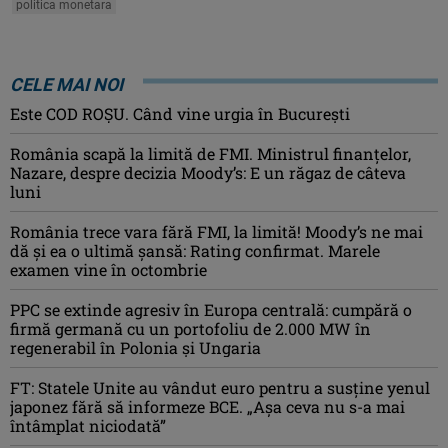
politica monetara
CELE MAI NOI
Este COD ROŞU. Când vine urgia în Bucureşti
România scapă la limită de FMI. Ministrul finanțelor,
Nazare, despre decizia Moody’s: E un răgaz de câteva
luni
România trece vara fără FMI, la limită! Moody’s ne mai
dă și ea o ultimă șansă: Rating confirmat. Marele
examen vine în octombrie
PPC se extinde agresiv în Europa centrală: cumpără o
firmă germană cu un portofoliu de 2.000 MW în
regenerabil în Polonia și Ungaria
FT: Statele Unite au vândut euro pentru a susține yenul
japonez fără să informeze BCE. „Așa ceva nu s-a mai
întâmplat niciodată”