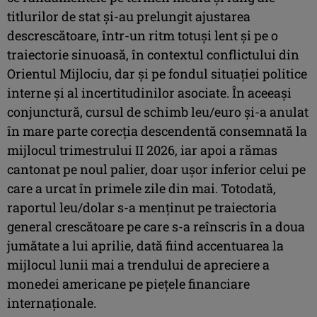
titlurilor de stat şi-au prelungit ajustarea
descrescătoare, într-un ritm totuşi lent şi pe o
traiectorie sinuoasă, în contextul conflictului din
Orientul Mijlociu, dar şi pe fondul situaţiei politice
interne şi al incertitudinilor asociate. În aceeaşi
conjunctură, cursul de schimb leu/euro şi-a anulat
în mare parte corecţia descendentă consemnată la
mijlocul trimestrului II 2026, iar apoi a rămas
cantonat pe noul palier, doar uşor inferior celui pe
care a urcat în primele zile din mai. Totodată,
raportul leu/dolar s-a menţinut pe traiectoria
general crescătoare pe care s-a reînscris în a doua
jumătate a lui aprilie, dată fiind accentuarea la
mijlocul lunii mai a trendului de apreciere a
monedei americane pe pieţele financiare
internaţionale.