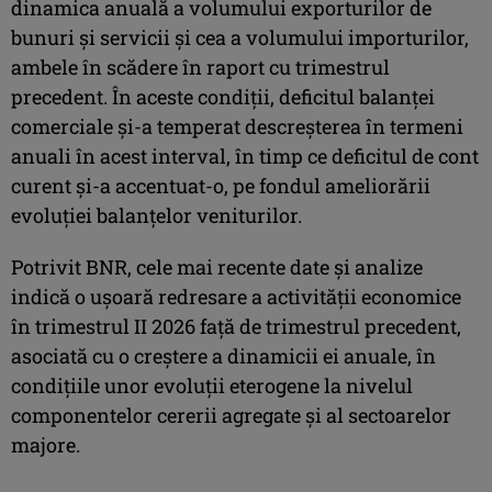
dinamica anuală a volumului exporturilor de
bunuri şi servicii şi cea a volumului importurilor,
ambele în scădere în raport cu trimestrul
precedent. În aceste condiţii, deficitul balanţei
comerciale şi-a temperat descreşterea în termeni
anuali în acest interval, în timp ce deficitul de cont
curent şi-a accentuat-o, pe fondul ameliorării
evoluţiei balanţelor veniturilor.
Potrivit BNR, cele mai recente date şi analize
indică o uşoară redresare a activităţii economice
în trimestrul II 2026 faţă de trimestrul precedent,
asociată cu o creştere a dinamicii ei anuale, în
condiţiile unor evoluţii eterogene la nivelul
componentelor cererii agregate şi al sectoarelor
majore.