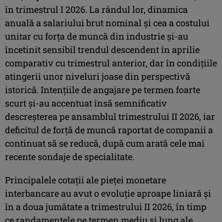
în trimestrul I 2026. La rândul lor, dinamica
anuală a salariului brut nominal şi cea a costului
unitar cu forţa de muncă din industrie şi-au
încetinit sensibil trendul descendent în aprilie
comparativ cu trimestrul anterior, dar în condiţiile
atingerii unor niveluri joase din perspectivă
istorică. Intenţiile de angajare pe termen foarte
scurt şi-au accentuat însă semnificativ
descreşterea pe ansamblul trimestrului II 2026, iar
deficitul de forţă de muncă raportat de companii a
continuat să se reducă, după cum arată cele mai
recente sondaje de specialitate.
Principalele cotaţii ale pieţei monetare
interbancare au avut o evoluţie aproape liniară şi
în a doua jumătate a trimestrului II 2026, în timp
ce randamentele pe termen mediu şi lung ale