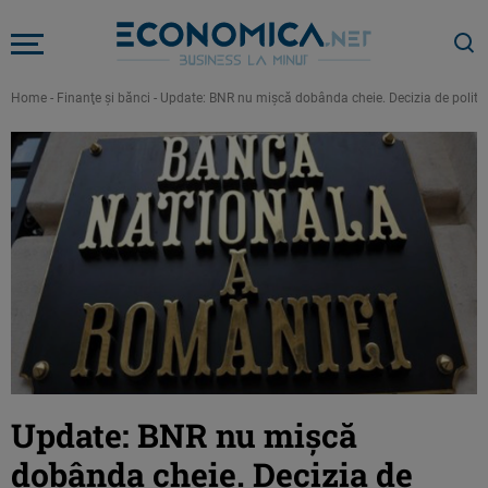
Home
-
Finanţe şi bănci
-
Update: BNR nu mişcă dobânda cheie. Decizia de politic
Update: BNR nu mişcă
dobânda cheie. Decizia de