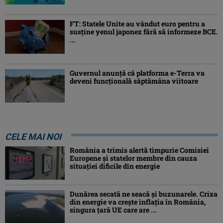
FT: Statele Unite au vândut euro pentru a
susține yenul japonez fără să informeze BCE.
...
Guvernul anunță că platforma e-Terra va
deveni funcţională săptămâna viitoare
CELE MAI NOI
România a trimis alertă timpurie Comisiei
Europene și statelor membre din cauza
situației dificile din energie
Dunărea secată ne seacă și buzunarele. Criza
din energie va crește inflația în România,
singura țară UE care are ...