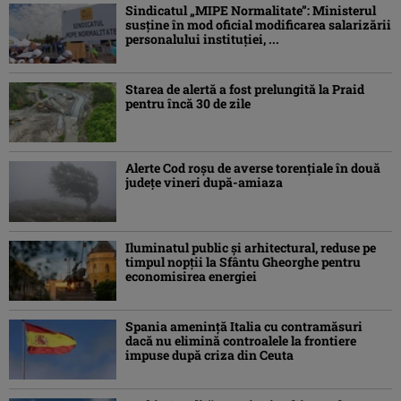
Sindicatul „MIPE Normalitate”: Ministerul
susține în mod oficial modificarea salarizării
personalului instituției, ...
Starea de alertă a fost prelungită la Praid
pentru încă 30 de zile
Alerte Cod roşu de averse torenţiale în două
județe vineri după-amiaza
Iluminatul public şi arhitectural, reduse pe
timpul nopţii la Sfântu Gheorghe pentru
economisirea energiei
Spania ameninţă Italia cu contramăsuri
dacă nu elimină controalele la frontiere
impuse după criza din Ceuta