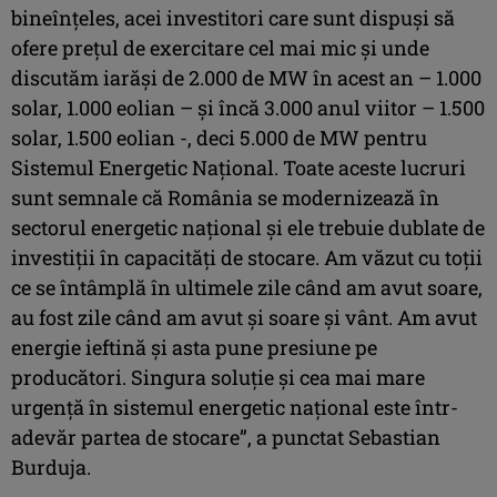
bineînţeles, acei investitori care sunt dispuşi să
ofere preţul de exercitare cel mai mic şi unde
discutăm iarăşi de 2.000 de MW în acest an – 1.000
solar, 1.000 eolian – şi încă 3.000 anul viitor – 1.500
solar, 1.500 eolian -, deci 5.000 de MW pentru
Sistemul Energetic Naţional. Toate aceste lucruri
sunt semnale că România se modernizează în
sectorul energetic naţional şi ele trebuie dublate de
investiţii în capacităţi de stocare. Am văzut cu toţii
ce se întâmplă în ultimele zile când am avut soare,
au fost zile când am avut şi soare şi vânt. Am avut
energie ieftină şi asta pune presiune pe
producători. Singura soluţie şi cea mai mare
urgenţă în sistemul energetic naţional este într-
adevăr partea de stocare”, a punctat Sebastian
Burduja.