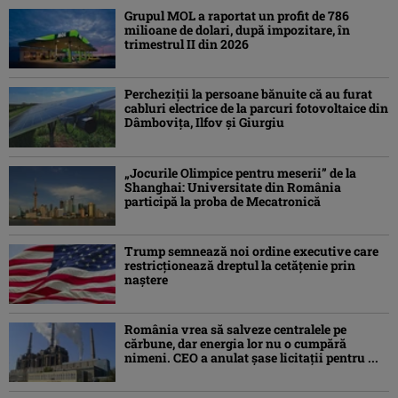
Grupul MOL a raportat un profit de 786
milioane de dolari, după impozitare, în
trimestrul II din 2026
Percheziţii la persoane bănuite că au furat
cabluri electrice de la parcuri fotovoltaice din
Dâmboviţa, Ilfov şi Giurgiu
„Jocurile Olimpice pentru meserii” de la
Shanghai: Universitate din România
participă la proba de Mecatronică
Trump semnează noi ordine executive care
restricţionează dreptul la cetăţenie prin
naştere
România vrea să salveze centralele pe
cărbune, dar energia lor nu o cumpără
nimeni. CEO a anulat șase licitații pentru ...