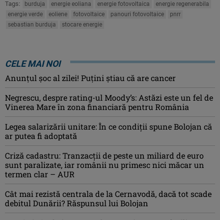
Tags:
burduja
energie eoliana
energie fotovoltaica
energie regenerabila
energie verde
eoliene
fotovoltaice
panouri fotovoltaice
pnrr
sebastian burduja
stocare energie
CELE MAI NOI
Anunţul şoc al zilei! Puţini ştiau că are cancer
Negrescu, despre rating-ul Moody’s: Astăzi este un fel de
Vinerea Mare în zona financiară pentru România
Legea salarizării unitare: În ce condiții spune Bolojan că
ar putea fi adoptată
Criză cadastru: Tranzacţii de peste un miliard de euro
sunt paralizate, iar românii nu primesc nici măcar un
termen clar – AUR
Cât mai rezistă centrala de la Cernavodă, dacă tot scade
debitul Dunării? Răspunsul lui Bolojan