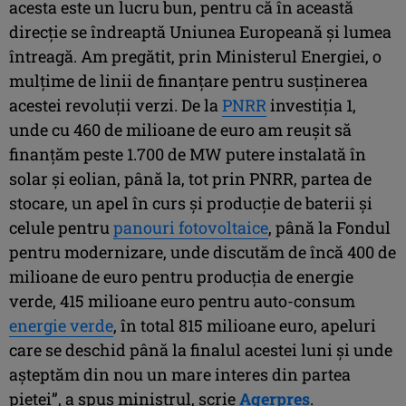
acesta este un lucru bun, pentru că în această
direcţie se îndreaptă Uniunea Europeană şi lumea
întreagă. Am pregătit, prin Ministerul Energiei, o
mulţime de linii de finanţare pentru susţinerea
acestei revoluţii verzi. De la
PNRR
investiţia 1,
unde cu 460 de milioane de euro am reuşit să
finanţăm peste 1.700 de MW putere instalată în
solar şi eolian, până la, tot prin PNRR, partea de
stocare, un apel în curs şi producţie de baterii şi
celule pentru
panouri fotovoltaice
, până la Fondul
pentru modernizare, unde discutăm de încă 400 de
milioane de euro pentru producţia de energie
verde, 415 milioane euro pentru auto-consum
energie verde
, în total 815 milioane euro, apeluri
care se deschid până la finalul acestei luni şi unde
aşteptăm din nou un mare interes din partea
pieţei”, a spus ministrul, scrie
Agerpres
.