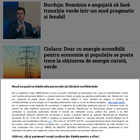
Burduja: România e angajată să facă
tranziţia verde într-un mod pragmatic
şi fezabil
Ciolacu: Doar cu energie accesibilă
pentru economie şi populaţie se poate
trece la obţinerea de energie curată,
verde
Nouă ne pasă ca datele tale personale să rămână confidențiale
1
2
3
4
5
...
»
ULTIMA »
Noi și partenerii noștri
1019
stocăm și/sau accesăm informații pe dispozitivul dvs., precum identificatorii cookie
unici pentru prelucrarea datelor cu caracter personal. Puteți accepta sau gestiona preferințele dvs. făcând clic mai
jos, respectiv vă puteți opune utilizării unui interes legitim în orice moment pe pagina cu politica de
confidențialitate. Aceste alegeri vor fi raportate partenerilor noștri și nu vă vor afecta navigarea.
Mai multe detalii
Noi si partenerii nostri (retelele de socializare si agentiile de publicitate partenere, precum si furnizorii nostri de
servicii de date analitice) prelucram date pentru a permite website-ului sa functioneze, pentru a personaliza
continutul si anunturile publicitare afisate in functie de interesele si/sau profilul dvs., pentru a va oferi
functionalitati aferente retelelor de socializare si pentru a analiza traficul pe website. Beneficiati de drepturile
prevazute de art. 15-22 din GDPR in legatura cu prelucrarea datelor cu caracter personal. Aceste drepturi pot fi
exercitate prin modalitatea indicata
aici
. Prin click pe “ACCEPT TOATE”, acceptati folosirea tuturor Tehnologiilor de
tip Cookie, care implica inclusiv acceptul dvs. cu privire la stocarea/accesarea informatiilor de catre Vendor-ii cu
care colaboram. Prin click pe “VREAU SA MODIFIC SETARILE INDIVIDUAL” puteti schimba preferintele in mod
individual, mai putin cele legate de cookie strict necesare pentru functionarea website-ului.
Atât noi, cât și partenerii noștri prelucrăm datele pentru a oferi: